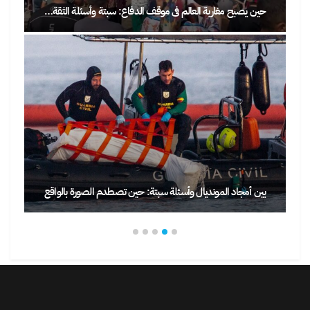
حين يصبح مغاربة العالم في موقف الدفاع: سبتة وأسئلة الثقة…
بين أمجاد المونديال وأسئلة سبتة: حين تصطدم الصورة بالواقع