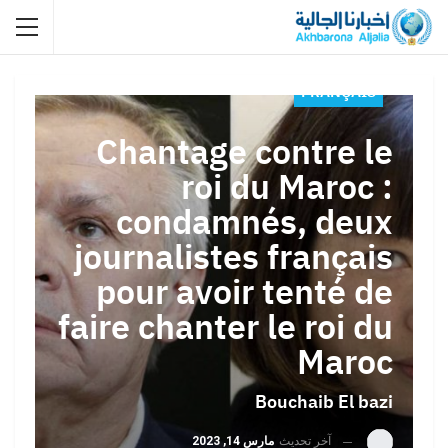
FRANÇAIS
Chantage contre le
roi du Maroc :
condamnés, deux
journalistes français
pour avoir tenté de
faire chanter le roi du
Maroc
Bouchaib El bazi
آخر تحديث
مارس 14, 2023