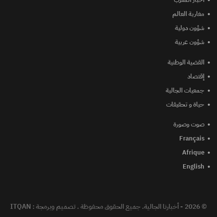
مغاربة العالم
شؤون دولية
شؤون عربية
القضية الوطنية
إقتصاد
جمعيات الجالية
حياة و تحقيقات
صوت وصورة
Français
Afrique
English
© 2026 - أخبارنا الجالية. جميع الحقوق محفوظة .
تصميم وبرمجة :
ITQAN