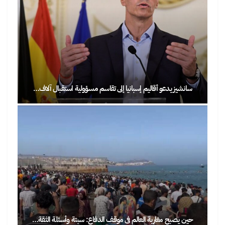
سانشيز يدعو أقاليم إسبانيا إلى تقاسم مسؤولية استقبال آلاف…
حين يصبح مغاربة العالم في موقف الدفاع: سبتة وأسئلة الثقة…