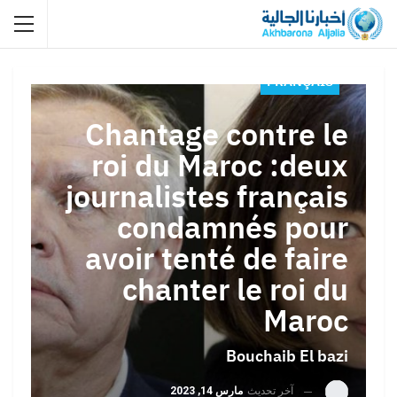
FRANÇAIS
Chantage contre le
roi du Maroc :deux
journalistes français
condamnés pour
avoir tenté de faire
chanter le roi du
Maroc
Bouchaib El bazi
آخر تحديث
مارس 14, 2023