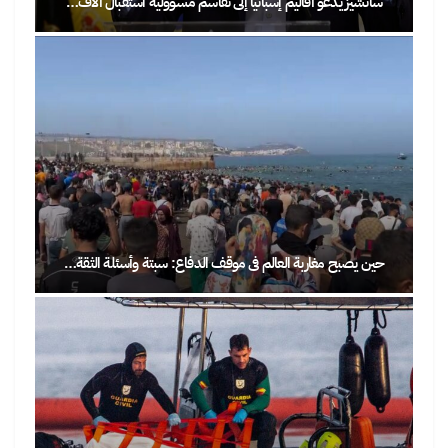
سانشيز يدعو أقاليم إسبانيا إلى تقاسم مسؤولية استقبال آلاف…
حين يصبح مغاربة العالم في موقف الدفاع: سبتة وأسئلة الثقة…