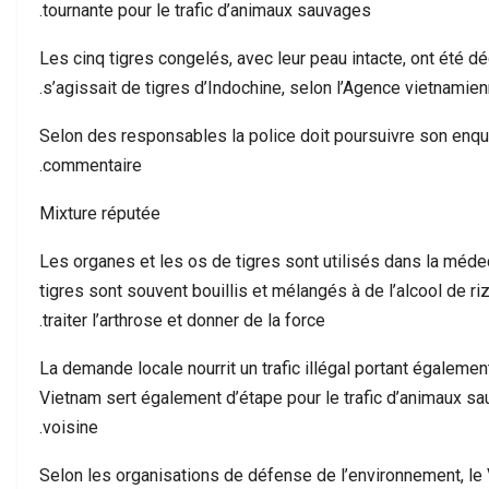
tournante pour le trafic d’animaux sauvages.
ولاء إلى جلالة…
مسؤولية استقبال آلاف…
Les cinq tigres congelés, avec leur peau intacte, ont été déco
s’agissait de tigres d’Indochine, selon l’Agence vietnamienn
Selon des responsables la police doit poursuivre son enquê
commentaire.
Mixture réputée
Les organes et les os de tigres sont utilisés dans la méde
tigres sont souvent bouillis et mélangés à de l’alcool de r
traiter l’arthrose et donner de la force.
La demande locale nourrit un trafic illégal portant également
Vietnam sert également d’étape pour le trafic d’animaux sa
voisine.
Selon les organisations de défense de l’environnement, le 