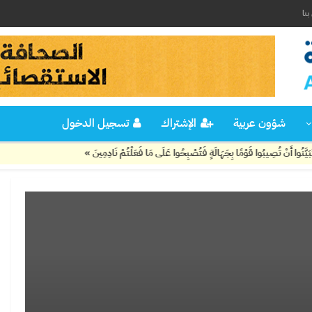
نا
شؤون عربية
الإشتراك
تسجيل الدخول
 تُصِيبُوا قَوْمًا بِجَهَالَةٍ فَتُصْبِحُوا عَلَى مَا فَعَلْتُمْ نَادِمِينَ »