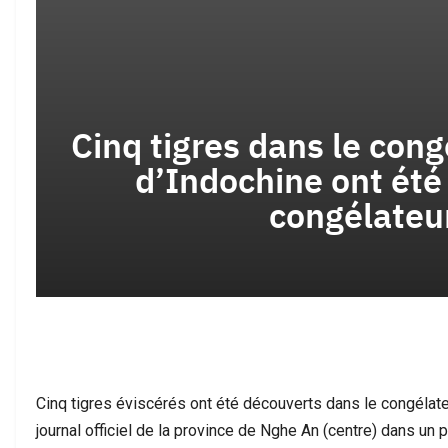
انتخابات 2026 في المغرب: هل تنجح النخب
ٌ واحد سنواتٍ من الخطاب
الشابة في كسر احتكار…
Cinq tigres dans le cong
d’Indochine ont été
congélateu
هجرة الجماعية: ماذا تكشف
الدولة الاجتماعية في المغرب: حين تصبح
بتة عن التحولات…
جودة الخدمات معيارًا…
Cinq tigres éviscérés ont été découverts dans le congélate
journal officiel de la province de Nghe An (centre) dans 
ي يرفع أسمى آيات التهاني
سانشيز يدعو أقاليم إسبانيا إلى تقاسم