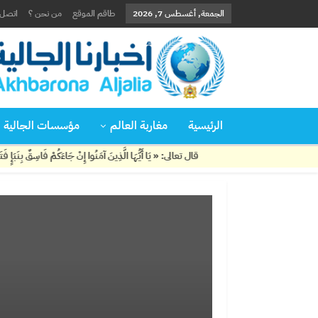
الجمعة, أغسطس 7, 2026
طاقم الموقع
من نحن ؟
اتصل ب
الرئيسية
مغاربة العالم
مؤسسات الجالية
قال تعالى: « يَا أَيُّهَا الَّذِينَ آمَنُوا إِنْ جَاءَكُمْ فَاسِقٌ بِنَبَإٍ فَتَبَيَّنُوا أَنْ