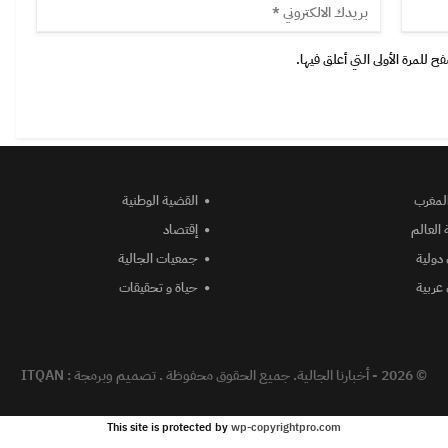
 للمرة الأولى التي أعلق فيها.
المغرب
القضية الوطنية
 العالم
إقتصاد
دولية
جمعيات الجالية
عربية
حياة و تحقيقات
© 2026 - أخبارنا الجالية. جميع الحقوق محفوظة .
تصميم وبرمجة :
ITQAN
This site is protected by
wp-copyrightpro.com