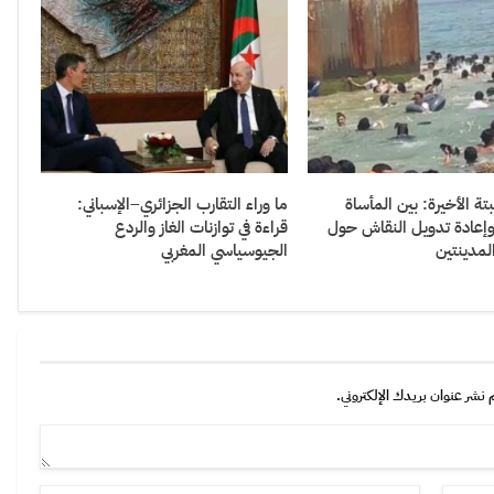
 الأخيرة: بين المأساة
ما وراء التقارب الجزائري–الإسباني:
 وإعادة تدويل النقاش حول
قراءة في توازنات الغاز والردع
مدينتين
الجيوسياسي المغربي
 نشر عنوان بريدك الإلكتروني.