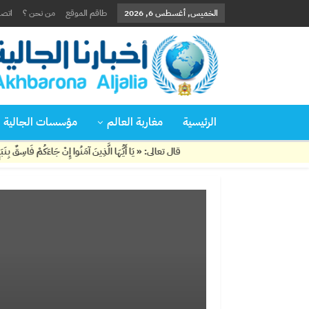
الخميس, أغسطس 6, 2026
طاقم الموقع
من نحن ؟
اتصل
الرئيسية
مغاربة العالم
مؤسسات الجالية
قال تعالى: « يَا أَيُّهَا الَّذِينَ آمَنُوا إِنْ جَاءَكُمْ فَاسِقٌ بِنَبَإٍ فَتَبَيَّنُوا 