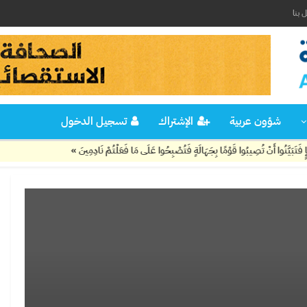
 بنا
شؤون عربية
الإشتراك
تسجيل الدخول
أَنْ تُصِيبُوا قَوْمًا بِجَهَالَةٍ فَتُصْبِحُوا عَلَى مَا فَعَلْتُمْ نَادِمِينَ »