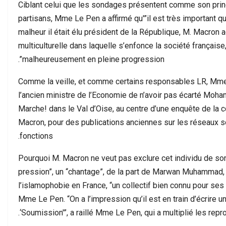
Ciblant celui que les sondages présentent comme son princ
ة تتجاوز الحسابات…
مطالب بفتح تحقيق وتوضيح…
partisans, Mme Le Pen a affirmé qu'”il est très important 
malheur il était élu président de la République, M. Macron 
multiculturelle dans laquelle s’enfonce la société français
malheureusement en pleine progression”.
Comme la veille, et comme certains responsables LR, Mme
l’ancien ministre de l’Economie de n’avoir pas écarté Mo
Marche! dans le Val d’Oise, au centre d’une enquête de la 
Macron, pour des publications anciennes sur les réseaux so
fonctions.
“Pourquoi M. Macron ne veut pas exclure cet individu de so
pression”, un “chantage”, de la part de Marwan Muhammad, 
l’islamophobie en France, “un collectif bien connu pour ses
Mme Le Pen. “On a l’impression qu’il est en train d’écrire u
‘Soumission'”, a raillé Mme Le Pen, qui a multiplié les rep