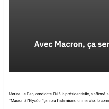
طر يهنئ جلالة الملك محمد
حين يصبح مغاربة العالم في موقف الدفاع:
 بمناسبة الذكرى…
سبتة وأسئلة الثقة…
“Avec Macron, ça se
بين أمجاد المونديال وأسئلة سبتة: حين
م… بل إدانة لواقع صنعناه
تصطدم الصورة بالواقع
Marine Le Pen, candidate FN à la présidentielle, a affirm
Macron à l’Elysée, “ça sera l’islamisme en marche, le com
ة هجرة غير مسبوقة… أزمة
ظهور شخص مسلح خلال أحداث سبتة يثير