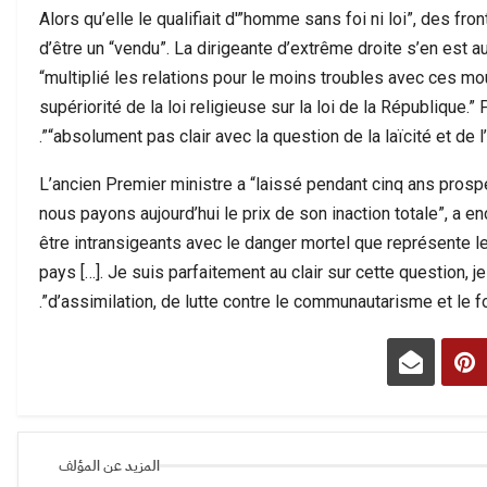
Alors qu’elle le qualifiait d'”homme sans foi ni loi”, des fro
d’être un “vendu”. La dirigeante d’extrême droite s’en est au
“multiplié les relations pour le moins troubles avec ces mo
supériorité de la loi religieuse sur la loi de la République.” 
“absolument pas clair avec la question de la laïcité et de l’i
L’ancien Premier ministre a “laissé pendant cinq ans pro
nous payons aujourd’hui le prix de son inaction totale”, a
être intransigeants avec le danger mortel que représente 
pays […]. Je suis parfaitement au clair sur cette question, je
d’assimilation, de lutte contre le communautarisme et le f
المزيد عن المؤلف