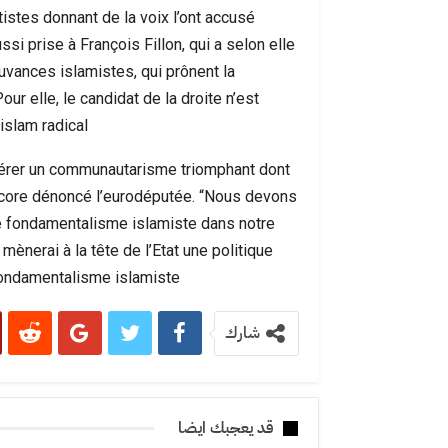
ntistes donnant de la voix l’ont accusé
ssi prise à François Fillon, qui a selon elle
uvances islamistes, qui prônent la
Pour elle, le candidat de la droite n’est
slam radical”.
spérer un communautarisme triomphant dont
 encore dénoncé l’eurodéputée. “Nous devons
le fondamentalisme islamiste dans notre
 mènerai à la tête de l’Etat une politique
ondamentalisme islamiste”.
شارك
قد يعجبك ايضا