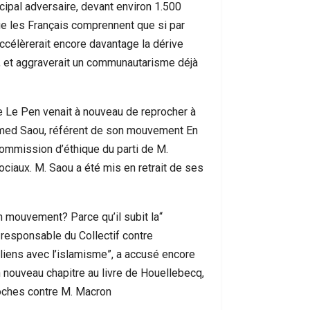
ipal adversaire, devant environ 1.500
إنساني
que les Français comprennent que si par
accélèrerait encore davantage la dérive
e, et aggraverait un communautarisme déjà
 Le Pen venait à nouveau de reprocher à
hamed Saou, référent de son mouvement En
commission d’éthique du parti de M.
ciaux. M. Saou a été mis en retrait de ses
n mouvement? Parce qu’il subit la
responsable du Collectif contre
 liens avec l’islamisme”, a accusé encore
n nouveau chapitre au livre de Houellebecq,
roches contre M. Macron.