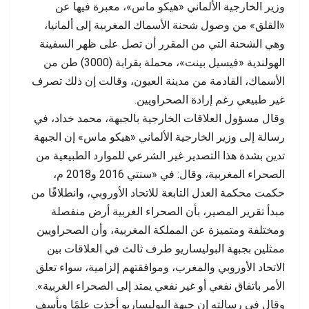
وزير الخارجية الألماني «هيكو ماس»، معبرة فيها عن
«القلق» من وصول شحنة الأسماك المغربية إلى ألمانيا،
وهي الشحنة التي من المقرر أن تصل على ظهر السفينة
الهولندية «فيسيل بينت»، محملة بقرابة (3000) طن من
الأسماك، القادمة من مدينة العيون، وقالت إن ذلك تصرف
غير طبيعي رغم إرادة الصحراويين.
وقال مسؤول العلاقات الخارجية بالجبهة، محمد خداد، في
رسالة إلى وزير الخارجية الألماني «هيكو ماس» إن الجبهة
تدين بشدة هذا التصدير غير الشرعي للموارد الطبيعية من
الصحراء المغربية، وقال: في «سنتي 2016 و2018 م،
حكمت محكمة العدل التابعة للاتحاد الأوروبي، وانطلاقًا من
مبدأ تقرير المصير، بأن الصحراء الغربية أرض منفصلة
ومختلفة ومتميزة عن المملكة المغربية، وأن الصحراويين
ممثلين بجبهة البوليساريو طرف ثالث في العلاقات بين
الاتحاد الأوروبي والمغرب، وموافقتهم إلزامية، سواء تعلق
الأمر باتفاق نفعي أو غير نفعي يمتد إلى الصحراء الغربية».
وقال في رسالته إن جبهة البوليساريو أخذت علمًا وبأسف