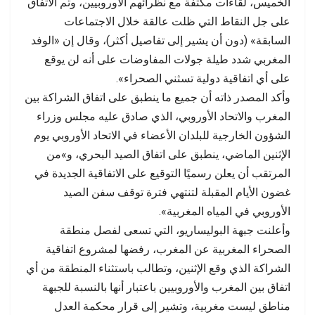
الخميس، لقاءات مكثفة مع نظرائهم الأوروبيين، وتم الاتفاق
على جل النقاط التي ظلت عالقة خلال الاجتماعات
السابقة» (دون أن يشير إلى تفاصيل أكثر)، وقال إن «الوفد
المغربي شدد طيلة جولات المفاوضات على أنه لن يوقع
على أي اتفاقية دولية تسثني الصحراء».
وأكد المصدر ذاته أن جميع ما ينطبق على اتفاق الشراكة بين
المغرب والاتحاد الأوروبي، الذي صادق عليه مجلس وزراء
الشؤون الخارجية للبلدان الأعضاء في الاتحاد الأوروبي يوم
الإثنين الماضي، ينطبق على اتفاق الصيد البحري، و»من
المرتقب أن يعلن رسميًا التوقيع على الاتفاقية الجديدة في
غضون الأيام المقبلة لتنتهي فترة توقف سفن الصيد
الأوروبي في المياه المغربية».
وأعلنت جبهة البوليساريو، التي تسعى لفصل منطقة
الصحراء المغربية عن المغرب، رفضها لمشروع اتفاقية
الشراكة الذي وقع الإثنين، وتطالب باستثناء المنطقة من أي
اتفاق بين المغرب والأوروبيين باعتبار أنها بالنسبة للجبهة
مناطق ليست مغربية، وتشير إلى قرار محكمة العدل