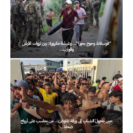
“فوسفاط وجوج بحورا”… وعيشَة مقهورة: بين ثروات الأرض
وقوارب…
حين يتحول الشباب إلى ورقة تفاوض… من يحاسب على أرواح
ضحايا…