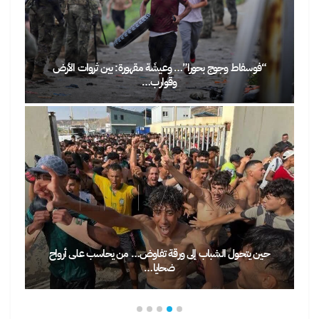
“فوسفاط وجوج بحورا”… وعيشَة مقهورة: بين ثروات الأرض
وقوارب…
حين يتحول الشباب إلى ورقة تفاوض… من يحاسب على أرواح
ضحايا…