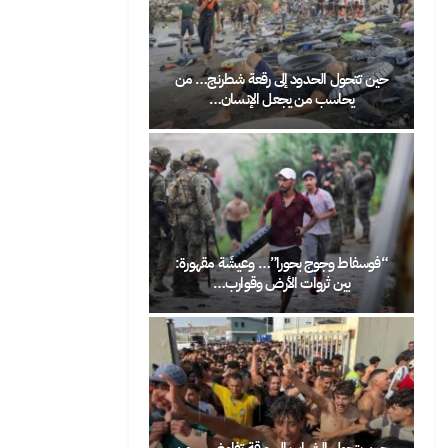
شطرنج… من
الرباط تحتفي بعيد العرش على إيقاع الفن
ان…
الشعبي: شعيب أنور…
حين 
ة مقهورة:
لو فُتحت الحدود بين المغرب وأوروبا… هل
بين 
رب…
سيختار المغاربة…
تفاوض… من
حين تصبح الهجرة صرخة اجتماعية: لماذا
بوشع