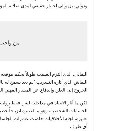
الة…
مسؤولية استقبال آلاف…
ودولي، بل وإلى اختبار حقيقي لمدى صلابة الم
من واجب ا
البقالي، الذي التزم الصمت طويلاً بحكم موقعه
النقاش الذي أثاره التسريب “لم يعد يسمح له 
الخروج إلى العلن والدفاع عن المسار المهني ال
لكن ما أثار الانتباه في مداخلته ليس فقط رواي
الحسابات الشخصية، وهو ما اعتبره انزياحاً خطي
تعبيره، لجنة الأخلاقيات خاضت عشرات الجلسات ا
أي طرف.