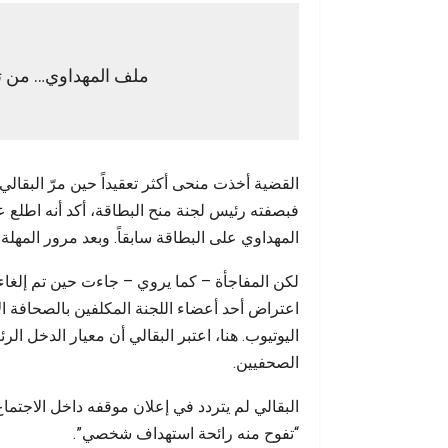
ملف المهداوي… من تج
القضية أخذت منحى أكثر تعقيداً حين مرّ البقا
فبصفته رئيس لجنة منح البطاقة، أكد أنه اطلع 
المهداوي على البطاقة سابقاً. وبعد مرور المهلة ا
لكن المفاجأة – كما يروي – جاءت حين تم إلغاء ا
اعتراض أحد أعضاء اللجنة المكلفين بالصحافة ا
اليوتيوب. هنا، اعتبر البقالي أن معيار الدخل ا
الصحفيين.
البقالي لم يتردد في إعلان موقفه داخل الاجتما
“تفوح منه رائحة استهداف شخصي”.