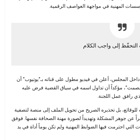
مطالب بفتح تحقيق وتوضيح…
يحاسب على أرواح ضحا
ؤسسات المهنية في مواجهة العواصف الرقمية.
لتحفّظ إلى واجب الكلام
 داخل المجلس، أعلن في فيديو مطول على قناته بـ”يوتيوب” أن
بالصمت”، مؤكداً أن تداول اسمه في سياق القضية فرض عليه
ذي رافق عمل اللجنة.
ته للوقائع، بل تحذيره الصريح من تحويل الملف إلى منصة لتصفية
راً عن جوهر المشكلة وتهديداً لصورة مهنة الصحافة نفسها. فوفق
لتي احترمت فيها الضوابط المهنية ولم تكن يوماً أداة في يد