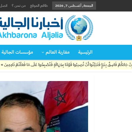
الجمعة, أغسطس 7, 2026
طاقم الموقع
من نحن ؟
اتصل ب
الرئيسية
مغاربة العالم
مؤسسات الجالية
فَتَبَيَّنُوا أَنْ تُصِيبُوا قَوْمًا بِجَهَالَةٍ فَتُصْبِحُوا عَلَى مَا فَعَلْتُمْ نَادِمِينَ »