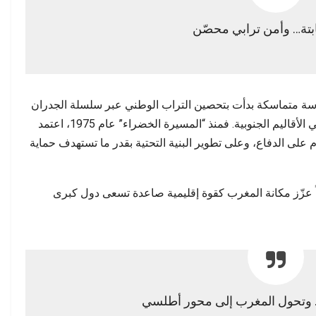
بتة… وأمن ترابي محصّن
ة، بل نتيجة سياسة متماسكة بدأت بتحصين التراب الوطني عبر سلسلة الجدران
الدفاعية، وتواصلت بتثبيت نموذج تنموي جديد في الأقاليم الجنوبية. فمنذ “المسيرة الخضراء” عام 1975، اعتمد
م على الدفاع، وعلى تطوير البنية التحتية بقدر ما تستهدف حماية
يضاً عزّز مكانة المغرب كقوة إقليمية صاعدة تسعى دول كبرى
… وتحول المغرب إلى محور أطلسي