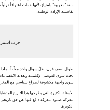
حين يفضح يومٌ واحد سنواتٍ من الخطاب
الشاب
سنة “مغربية” بامتياز، لأنها حملت اعترافاً دول
تفاصيله الإرادة الوطنية.
حرب استنزا
طوال نصف قرن، ظلّ سؤال واحد معلّقاً: لماذ
تخدم سوى الفوضى الإقليمية وتغذية الانقسامات
سوى واجهة مكشوفة لصراع سياسي مع المغرب سر
الأسئلة الكثيرة التي يطرحها هذا التاريخ المت
معركة صمود. معركة دافع فيها عن حق تاريخي
الكويرة.