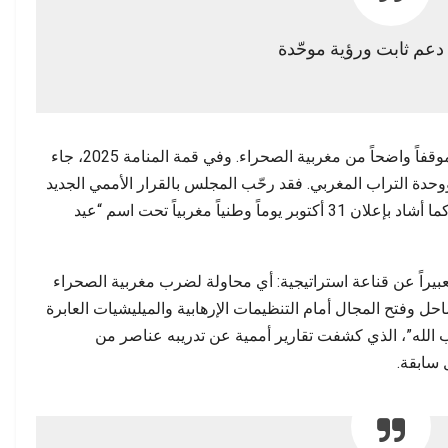
دعم ثابت ورؤية موحّدة
منذ البداية، تبنّت دول مجلس التعاون الخليجي موقفاً واضحاً من مغربية الصحراء. وفي قمة المنامة 2025، جاء
 ووحدة التراب المغربي. فقد رحّب المجلس بالقرار الأممي الجديد
واعتبره خطوة نحو “حل واقعي قابل للتطبيق”، كما أشاد بإعلان 31 أكتوبر يوماً وطنياً مغربياً تحت اسم “عيد
يراً عن قناعة استراتيجية: أي محاولة لضرب مغربية الصحراء
حل وفتح المجال أمام التنظيمات الإرهابية والميليشيات العابرة
ب الله”، الذي كشفت تقارير أممية عن تدريبه عناصر من
 سابقة.