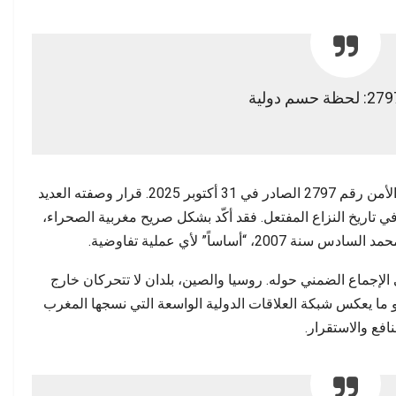
تجلّى هذا الانتصار بصورة جلية في قرار مجلس الأمن رقم 2797 الصادر في 31 أكتوبر 2025. قرار وصفته العديد
في تاريخ النزاع المفتعل. فقد أكّد بشكل صريح مغربية الصحراء،
“أساساً” لأي عملية تفاوضية.
لإجماع الضمني حوله. روسيا والصين، بلدان لا تتحركان خارج
و ما يعكس شبكة العلاقات الدولية الواسعة التي نسجها المغرب
افع والاستقرار.