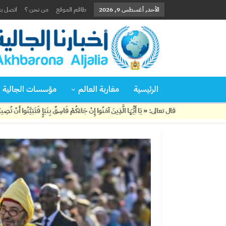
الأحد, أغسطس 9, 2026
طاقم الموقع
من نحن ؟
اتصل بن
الرئيسية
مغاربة العالم
مؤسسات الجالية
عالى: « يَا أَيُّهَا الَّذِينَ آمَنُوا إِنْ جَاءَكُمْ فَاسِقٌ بِنَبَإٍ فَتَبَيَّنُوا أَنْ تُصِيبُوا قَوْمًا بِجَهَالَةٍ فَتُصْب