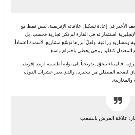
د الأخير في إعادة تشكيل علاقاته الإفريقية، ليس فقط مع
الإنجليزية. استثماراته في القارة لم تكن تجارية فحسب، بل
اريع زراعية. ولعلّ أبرزها توسّع مشاريع الأسمدة اعتماداً
 المعتدل كتقليد روحي يحظى باحترام واسع.
رؤية. فالميناء يتحوّل تدريجياً إلى بوابة أطلسية لربط إفريقيا
لغاز الضخم المنطلق من نيجيريا، والذي يعبر عشرات الدول،
المغاربية.
صار: علاقة العرش بالشعب