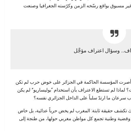
ة في كسر احتكار…
سبتة وأسئلة الثقة…
ياً غير مسبوق بواقع رسّخه الزمن وكرّسته الجغرافيا وصنعت
ف… وسؤال اعتراف مؤجَّل
ا أصرت المؤسسة الحاكمة في الجزائر على خوض حرب لم تكن
؟ لماذا لم تستطع الاعتراف بأن استخدام “بوليساريو” لم يكن
عان ما ارتدّ سلباً على الداخل الجزائري نفسه؟
شابك تكشف حقيقة ثابتة: المغرب لم يخض حرباً عدائية، بل خاض
 وقضية وطنية تجمع كل مواطن مغربي حولها، من طنجة إلى