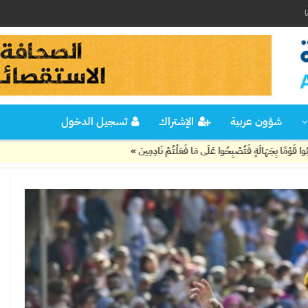
ا
شؤون عربية
الإشتراك
تسجيل الدخول
ِحُوا عَلَى مَا فَعَلْتُمْ نَادِمِينَ »