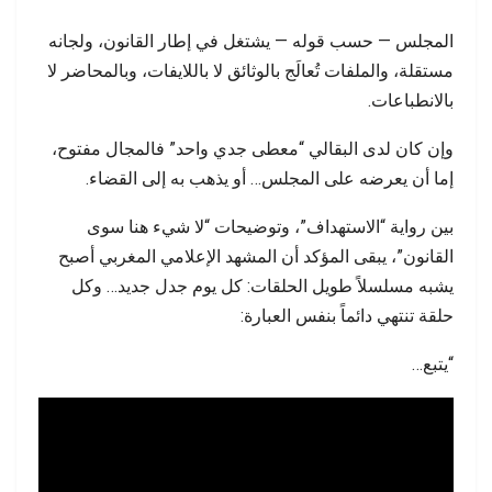
المجلس — حسب قوله — يشتغل في إطار القانون، ولجانه
مستقلة، والملفات تُعالَج بالوثائق لا باللايفات، وبالمحاضر لا
بالانطباعات.
وإن كان لدى البقالي “معطى جدي واحد” فالمجال مفتوح،
إما أن يعرضه على المجلس… أو يذهب به إلى القضاء.
بين رواية “الاستهداف”، وتوضيحات “لا شيء هنا سوى
القانون”، يبقى المؤكد أن المشهد الإعلامي المغربي أصبح
يشبه مسلسلاً طويل الحلقات: كل يوم جدل جديد… وكل
حلقة تنتهي دائماً بنفس العبارة:
“يتبع…