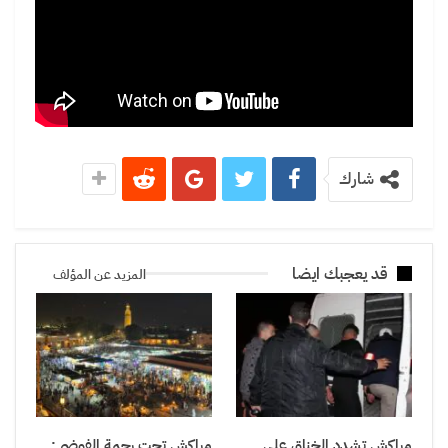
شارك
قد يعجبك ايضا
المزيد عن المؤلف
مراكش تشدد الخناق على
مراكش تحت رحمة الفوضى: