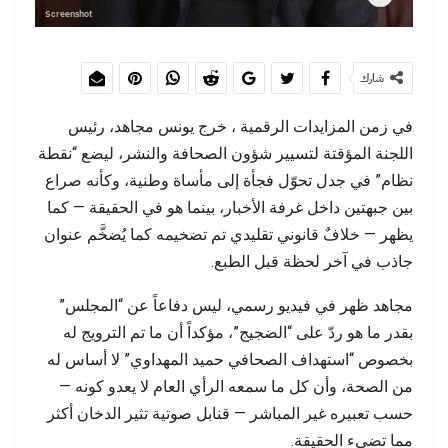
Screenshot
شارك
في زمن المزايدات الرقمية ، خرج يونس مجاهد، رئيس
اللجنة المؤقتة لتسيير شؤون الصحافة والنشر، ليضع “نقطة
نظام” في جدل تحوّل فجأة إلى مأساة وطنية، وكأنه صراع
بين جبهتين داخل غرفة الأخبار، بينما هو في الحقيقة — كما
يظهر — خلافٌ قانوني تقليدي تم تضخيمه كما يُضخَّم عنوان
جاذب في آخر لحظة قبل الطبع.
مجاهد ظهر في فيديو رسمي، ليس دفاعاً عن “المجلس”
بقدر ما هو ردّ على “الضجيج”، مؤكداً أن ما تم الترويج له
بخصوص “استهداف الصحافي حميد المهداوي” لا أساس له
من الصحة، وأن كل ما سمعه الرأي العام لا يعدو كونه —
حسب تعبيره غير المباشر — قنابل صوتية تثير الدخان أكثر
مما تضيء الحقيقة.