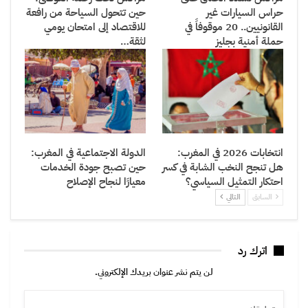
حراس السيارات غير
حين تتحول السياحة من رافعة
القانونيين.. 20 موقوفاً في
للاقتصاد إلى امتحان يومي
حملة أمنية بجليز
لثقة…
انتخابات 2026 في المغرب:
الدولة الاجتماعية في المغرب:
هل تنجح النخب الشابة في كسر
حين تصبح جودة الخدمات
احتكار التمثيل السياسي؟
معيارًا لنجاح الإصلاح
السابق
التالي
اترك رد
لن يتم نشر عنوان بريدك الإلكتروني.