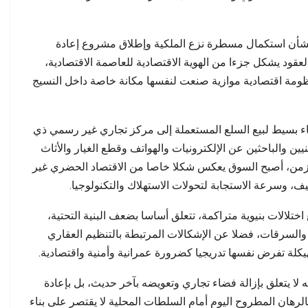
بتة عن التحولات…
جودة الخدمات معيارًا…
 بشأن استكمال مسطرة نزع الملكية وإطلاق مشروع إعادة
عقود يشكل جزءا من الهوية الاقتصادية للعاصمة الاقتصادية،
نظومة اقتصادية موازية صنعت لنفسها مكانة خاصة داخل النسيج
اء بسيط لبيع السلع المستعملة إلى مركز تجاري غير رسمي ذي
يين والباحثين عن الإلكترونيات والهواتف وقطع الغيار والأثاث
 الزمن، أصبح السوق يعكس شكلا خاصا من الاقتصاد الحضري غير
يف، وسرعة الاستجابة لتحولات الاستهلاك والتكنولوجيا.
اختلالات بنيوية متراكمة، تتعلق أساسا بضعف البنية التحتية،
السرقات، فضلا عن الإشكالات المرتبطة بالتنظيم العقاري
هيكلة تفرض نفسها تدريجيا كضرورة عمرانية وأمنية واقتصادية.
يتعلق بإزالة فضاء تجاري وتعويضه بآخر حديث، بل بإعادة
فالرهان المطروح اليوم أمام السلطات المحلية لا يقتصر على بناء