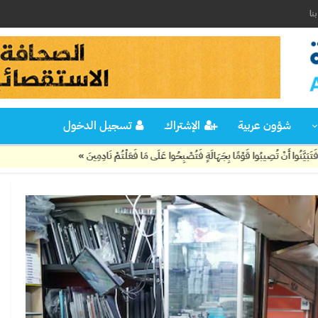
نا
شؤون عربية
الإشتراك
تسجيل الدخول
ُوا قَوْمًا بِجَهَالَةٍ فَتُصْبِحُوا عَلَى مَا فَعَلْتُمْ نَادِمِينَ »