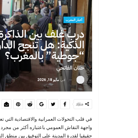
أخبار المغرب
حين تصبح الهج
درب غلف بين الذاكرة 
يختار
الذكية: هل تنجح الدار
“جوطية” بالمغرب؟
حنان الفاتحي
في
مايو 18, 2026
حين يفضح يوم
شارك
في قلب التحولات العمرانية والاقتصادية التي ت
واجهة النقاش العمومي باعتباره أكثر من مجرد 
حقيقيا لقدرة المدينة على التوفيق بين منطق ال
بين اليأس وال