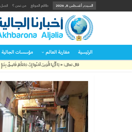
السبت, أغسطس 8, 2026
طاقم الموقع
من نحن ؟
اتصل ب
الرئيسية
مغاربة العالم
مؤسسات الجالية
قال تعالى: « يَا أَيُّهَا الَّذِينَ آمَنُوا إِنْ جَاءَكُمْ فَاسِقٌ بِنَبَإٍ فَتَبَيَّنُوا أَنْ تُصِيب