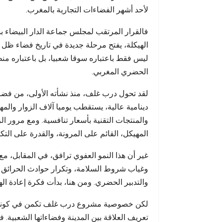
أحداث س
لأحد أشهر الفضاءات التجارية بالمغرب.
فالقرار المرتقب لمجلس جماعة الدار البيضاء
الهيكلة، يفتح مرحلة جديدة في تاريخ فضاء ظل ل
ليس فقط باعتباره سوقا شعبيا، بل باعتباره م
الحضري المغربي.
لقد تحول درب غلف، منذ نشأته الأولى، من فض
دينامية عالية، يستقطب يوميا آلاف الزوار والمهن
والمنتجات التقنية بأسعار تنافسية. ومع مرور
المهيكل، القائم على المرونة، والقدرة على التك
غير أن هذا النمو العفوي ترافق، في المقابل، مع 
وغياب شروط السلامة، وتكرار حوادث الحرائق و
والتدبير الحضري. ومن هنا، بدأت فكرة إعادة ال
لكن خصوصية مشروع درب غلف تكمن في كونه لا 
تعريف العلاقة بين المدينة وفضاءاتها الشعبية. 