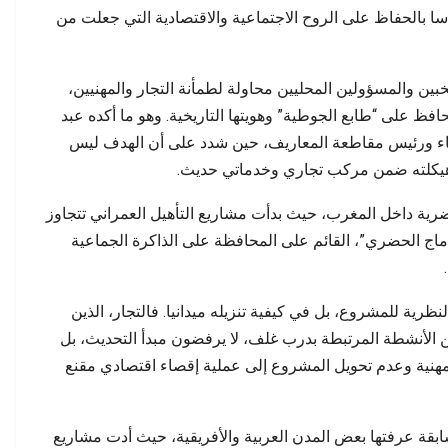
ا بالحفاظ على الروح الاجتماعية والاقتصادية التي جعلت من
خبين والمسؤولين المحليين محاولة لطمأنة التجار والمهنيين،
فظ على “طابع الجوطية” وهويتها التاريخية. وهو ما أكده عبد
اء ورئيس مقاطعة المعاريف، حين شدد على أن الهدف ليس
ة هيكلته ضمن مركب تجاري وخدماتي حديث.
رية داخل المغرب، حيث بدأت مشاريع التأهيل العمراني تتجاوز
دماج الحضري”، القائم على المحافظة على الذاكرة الجماعية
ظرية للمشروع، بل في كيفية تنزيله ميدانيا. فالتجار، الذين
الأنشطة المرتبطة بدرب غلف، لا يرفضون مبدأ التحديث، بل
مهنية وعدم تحويل المشروع إلى عملية إقصاء اقتصادي مقنع
بقة عرفتها بعض المدن العربية والأفريقية، حيث أدت مشاريع