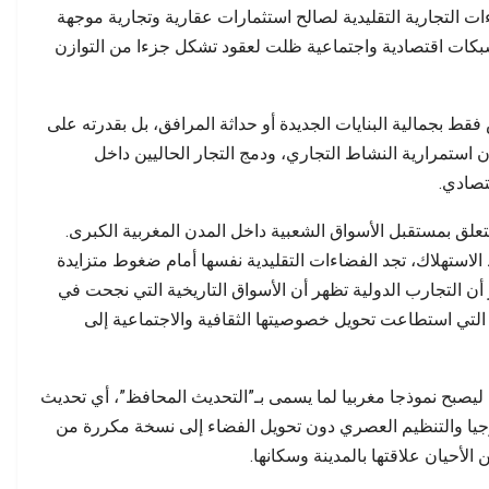
ات التجارية التقليدية لصالح استثمارات عقارية وتجارية موجهة
بكات اقتصادية واجتماعية ظلت لعقود تشكل جزءا من التوازن
 بجمالية البنايات الجديدة أو حداثة المرافق، بل بقدرته على
استمرارية النشاط التجاري، ودمج التجار الحاليين داخل
تصادي.
علق بمستقبل الأسواق الشعبية داخل المدن المغربية الكبرى.
 الاستهلاك، تجد الفضاءات التقليدية نفسها أمام ضغوط متزايدة
ر أن التجارب الدولية تظهر أن الأسواق التاريخية التي نجحت في
ك التي استطاعت تحويل خصوصيتها الثقافية والاجتماعية إلى
يصبح نموذجا مغربيا لما يسمى بـ”التحديث المحافظ”، أي تحديث
ولوجيا والتنظيم العصري دون تحويل الفضاء إلى نسخة مكررة من
الأحيان علاقتها بالمدينة وسكانها.