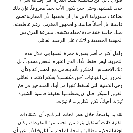
صوتي”، بل عن شخصية تملك القدرة على إضافة شيء
جديد للمشهد. وحتى حين يكون الأب نجماً معروفاً، فإن ذلك
يضاعف مسؤولية الابن بدل أن يخففها. لأن المقارنة تصبح
قاسية، بل أحياناً ظالمة. والجمهور المغربي، رغم عاطفيته،
يملك حاسة فنية حادة تجعله يكتشف بسرعة الفرق بين
الموهبة الحقيقية والاتكاء على الرصيد العائلي.
ولعل أكثر ما أضر بصورة حمزة الصنهاجي خلال هذه
التجربة، ليس فقط الأداء الذي اعتبره البعض محدوداً، بل
ذلك الإحساس المتكرر بأنه يتعامل مع المشاركة وكأن
المرور إلى النهائيات “حق مكتسب” بحكم الانتماء العائلي.
وهي الذهنية التي تُسقط كثيراً من أبناء المشاهير في فخ
الغرور المبكر، قبل أن يصطدموا بحقيقة قاسية: الشهرة
تُورّث أحياناً، لكن الكاريزما لا تُورّث.
لقد بدا واضحاً، خلال بعض لحات البرنامج، أن الانتقادات
الفنية كانت تُستقبل بنوع من الحساسية المفرطة، وكأن
لجنة التحكيم مطالبة بالمجاملة احتراماً لتاريخ الأب. غير أن