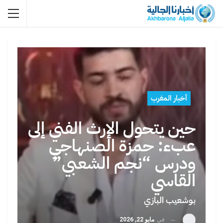
أخبار المغرب
حين يتحول الإرث الفني إلى
عبء: حمزة الصنهاجي
ودرس “نجم الشعبي”
القاسي
بوشعيب البازي
في
مايو 22, 2026