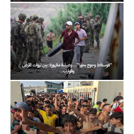
“فوسفاط وجوج بحورا”… وعيشَة مقهورة: بين ثروات الأرض
وقوارب…