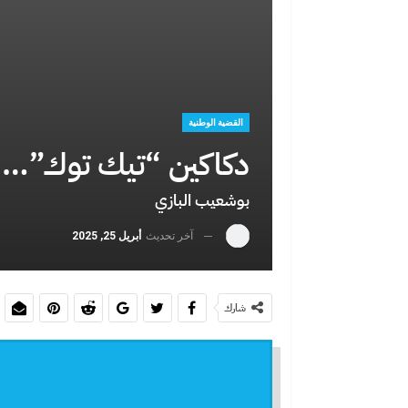
حين تصبح الهج
يختار
القضية الوطنية
دكاكين “تيك توك”… ا
بوشعيب البازي
آخر تحديث
أبريل 25, 2025
حين يفضح يوم
شارك
بين اليأس وال