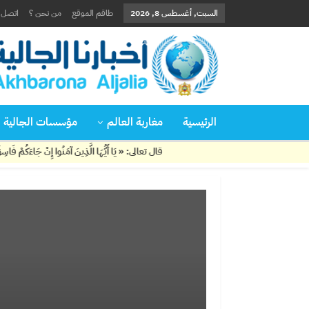
السبت, أغسطس 8, 2026
طاقم الموقع
من نحن ؟
اتصل ب
الرئيسية
مغاربة العالم
مؤسسات الجالية
قال تعالى: « يَا أَيُّهَا الَّذِينَ آمَنُوا إِنْ جَاءَكُمْ فَاسِقٌ بِنَبَإٍ فَت