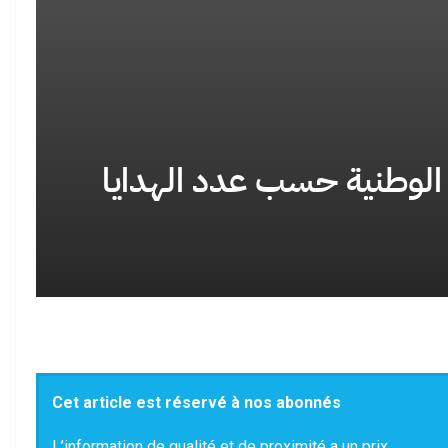
رة صرخة اجتماعية: لماذا
لغة الخطاب الديني في المهجر… حين تصبح
 الشباب المغاربة…
الترجمة حاجزًا بين…
لوطنية حسب عدد الهدايا
انتخابات 2026 في المغرب: هل تنجح النخب
ٌ واحد سنواتٍ من الخطاب
الشابة في كسر احتكار…
Cet article est réservé à nos abonnés
هجرة الجماعية: ماذا تكشف
الدولة الاجتماعية في المغرب: حين تصبح
L’information de qualité et de proximité a un prix.