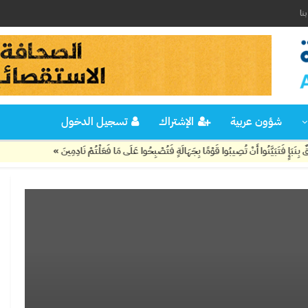
نا
شؤون عربية
الإشتراك
تسجيل الدخول
َبَيَّنُوا أَنْ تُصِيبُوا قَوْمًا بِجَهَالَةٍ فَتُصْبِحُوا عَلَى مَا فَعَلْتُمْ نَادِمِينَ »