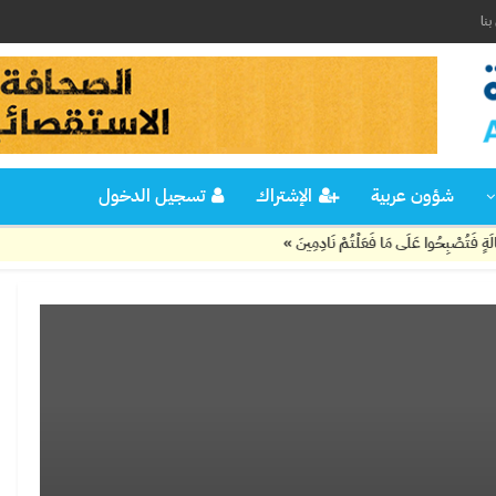
نا
شؤون عربية
الإشتراك
تسجيل الدخول
بِحُوا عَلَى مَا فَعَلْتُمْ نَادِمِينَ »