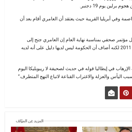
الخدمات معيارًا…
تصطدم الصورة بالواقع
برلين يوم 19 دجنبر.
ة وفي أبريليا القريبة حيث يعتقد أن العامري أقام بعد أن
ال مؤتمر صحفي بمناسبة نهاية العام إن العامري جنح إلى
التطرف على الأرجح بعد وصوله إلى أوروبا عام 2011 لكنه أضاف أن الحكومة ليس لديها دليل على أنه لديه
رهاب في إيطاليا قوله في حديث لصحيفة لا ريبوبليكا اليوم
 اليأس والعزلة والاغتراب القناعة لاتباع النهج المتطرف.”
المزيد عن المؤلف