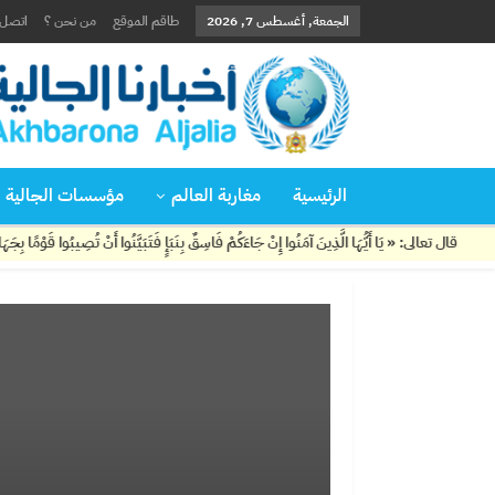
الجمعة, أغسطس 7, 2026
طاقم الموقع
من نحن ؟
اتصل ب
الرئيسية
مغاربة العالم
مؤسسات الجالية
عالى: « يَا أَيُّهَا الَّذِينَ آمَنُوا إِنْ جَاءَكُمْ فَاسِقٌ بِنَبَإٍ فَتَبَيَّنُوا أَنْ تُصِيبُوا قَوْمًا بِجَهَالَةٍ فَتُصْ