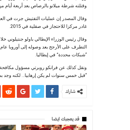
أحداث سبتة عن التحولات…
جودة 
وقتلته شرطة ميلانو بالرصاص بعد أربعة أيام من هجوم 
وقال المصدر إن عمليات التفتيش جرت في العاصم
غادر مركزا للاحتجاز في صقلية في 2015.
وقال رئيس الوزراء الإيطالي باولو جنتيلوني خل
“شبكات محددة” في إيطاليا.
ونقل كذلك عن فرانكو روبرتي مسؤول مكافحة الإ
“قبل خمس سنوات لم يكن إرهابيا… لكنه وجد بسبب
شارك
قد يعجبك ايضا