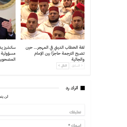
لغة الخطاب الديني في المهجر… حين
سانشيز يدع
تصبح الترجمة حاجزًا بين الإمام
مسؤولية ا
والجالية
المصحوبي
السابق
التالي
اترك رد
لن يتم