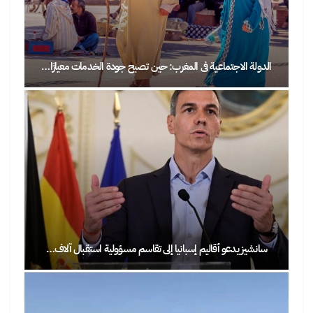
الدولة الاجتماعية في المغرب: حين تصبح جودة الخدمات معيارًا…
سانشيز يدعو أقاليم إسبانيا إلى تقاسم مسؤولية استقبال آلاف…