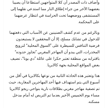
وأضاف ذات المصدر أن كلا المتواجهين استطاعا أن يصيبا
بعضهما الآخر من جراء إطلاق النار مما استدعي نقلهما إلى
المستشفى ووضعهما تحت الحراسة في انتظار عرضهما
على المحكمة.
وبالرغم من عدم كشف الضنينين عن الأسباب التي دفعتهما
للدخول في تشابك مسلح، إلا أن المحققين لا يستبعدون
فرضية التنافس للسيطرة على “السوق المحلية” لترويج
المخدرات، التي يبدو أن المهاجر المغربي “تجاوز حدوده”
باقترابه من منطقة تعتبر حكرا على عائلة “دي بونا”، تضيف
بعض المواقع المحلية بجهة كالابريا.
هذا وتعتبر هذه الحادثة الثانية من نوعها بكالابريا في أقل من
أسبوع التي يتم استهداف فيها أحد المهاجرين المغاربة، حيث
تم تصفية مهاجر مغربي بطلاقات نارية بنواحي ريجو كالابريا
مساء يوم الخميس الأخير بعدما تم التربص له أمام مدخل
مسكنه.