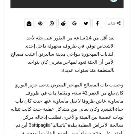
شارك
بعد أقل من 24 ساعة من العثور على جثة لأحد
الأشخاص توفي في ظروف مجهولة داخل إحدى
البنايات المهجورة بنواحي مدينة ساليرنو، أعلنت مصالح
الأمن أن الجثة تعود لمهاجر مغربي كان يتواجد
بالمنطقة منذ سنوات عديدة.
وحسب ذات المصالح المهاجر المغربي يدعى عزيز النوري
كان يبلغ من العمر 42 سنة، ومثلما مات في ظروف
مأساوية عاش ظروفا لا تقل مأساوية عنها حيث كان دأب
حياة التشرد وكان يعاني من مشاكل عقلية حيث كانت تنتابه
نوبات عصبية بين الفينة والأخرى تطلبت إدخاله مركز
معالجة الأمراض العقلية ببلدة “باتيباليا”Battipaglia أين تم
العثور على جثته مساء أمس بإحدى البنايات المهجورة.