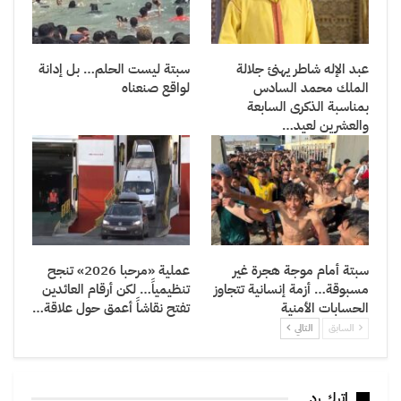
عبد الإله شاطر يهنئ جلالة
سبتة ليست الحلم… بل إدانة
الملك محمد السادس
لواقع صنعناه
بمناسبة الذكرى السابعة
والعشرين لعيد…
سبتة أمام موجة هجرة غير
عملية «مرحبا 2026» تنجح
مسبوقة… أزمة إنسانية تتجاوز
تنظيمياً… لكن أرقام العائدين
الحسابات الأمنية
تفتح نقاشاً أعمق حول علاقة…
السابق
التالي
اترك رد