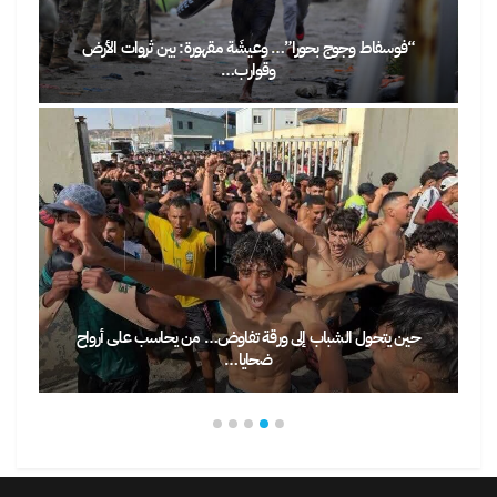
“فوسفاط وجوج بحورا”… وعيشَة مقهورة: بين ثروات الأرض
وقوارب…
حين يتحول الشباب إلى ورقة تفاوض… من يحاسب على أرواح
ضحايا…