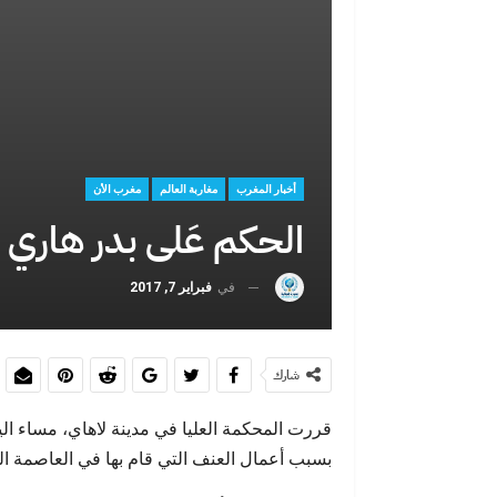
حين تصبح الهج
يختار
أخبار المغرب
مغاربة العالم
مغرب الأن
الحكم عَلى بدر هاري
في
فبراير 7, 2017
حين يفضح يوم
شارك
قررت المحكمة العليا في مدينة لاهاي، مساء الي
بسبب أعمال العنف التي قام بها في العاصمة اله
بين اليأس وال