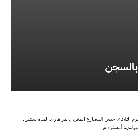
رة صرخة اجتماعية: لماذا
لغة الخطاب الديني في المهجر… حين تصبح
 الشباب المغاربة…
الترجمة حاجزًا بين…
 بالسجن
انتخابات 2026 في المغرب: هل تنجح النخب
ٌ واحد سنواتٍ من الخطاب
الشابة في كسر احتكار…
وم الثلاثاء، حبس المصارع المغربي بدر هاري، لمدة سنتين،
ولندية أمستردام.
هجرة الجماعية: ماذا تكشف
الدولة الاجتماعية في المغرب: حين تصبح