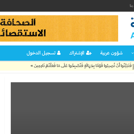
نا
شؤون عربية
الإشتراك
تسجيل الدخول
ا أَنْ تُصِيبُوا قَوْمًا بِجَهَالَةٍ فَتُصْبِحُوا عَلَى مَا فَعَلْتُمْ نَادِمِينَ »