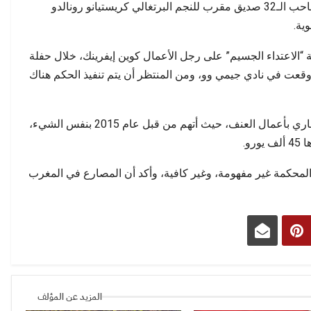
ومن المعروف أن الملاكم المغربي بدر هاري صاحب الـ32 صديق مقرب للنجم البرتغالي كريستيانو رونالدو
بتة عن التحولات…
جودة الخدمات معيارًا…
ية.
ة “الاعتداء الجسيم” على رجل الأعمال كوين إيفرينك، خلال حفلة
 عام 2012، وحادثة أخرى وقعت في نادي جيمي وو، ومن المنتظر أن يتم تنفيذ الحكم هناك
وهذه لن تكن الحادثة الأولى التي يتهم فيها بدر هاري بأعمال العنف، حيث أتهم من قبل عام 2015 بنفس الشيء،
و.
المحكمة غير مفهومة، وغير كافية، وأكد أن المصارع في المغرب
المزيد عن المؤلف