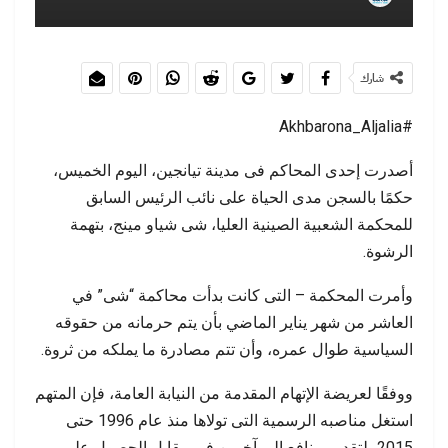
شارك
#Akhbarona_Aljalia
أصدرت إحدى المحاكم فى مدينة تيانجين، اليوم الخميس،
حكمًا بالسجن مدى الحياة على نائب الرئيس السابق
للمحكمة الشعبية الصينية العليا، شى شياو مينج، بتهمة
الرشوة.
وأمرت المحكمة – التى كانت بدأت محاكمة “شى” في
العاشر من شهر يناير الماضي بأن يتم حرمانه من حقوقه
السياسية طوال عمره، وأن تتم مصادرة ما يملكه من ثروة.
ووفقًا لعريضة الإتهام المقدمة من النيابة العامة، فإن المتهم
استغل مناصبه الرسمية التى تولاها منذ عام 1996 حتى
2015، لتقديم منافع الى آخرين في مقابل الحصول على