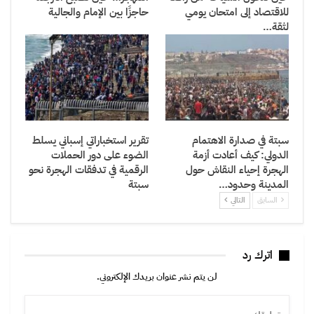
للاقتصاد إلى امتحان يومي
حاجزًا بين الإمام والجالية
لثقة…
سبتة في صدارة الاهتمام
تقرير استخباراتي إسباني يسلط
الدولي: كيف أعادت أزمة
الضوء على دور الحملات
الهجرة إحياء النقاش حول
الرقمية في تدفقات الهجرة نحو
المدينة وحدود…
سبتة
السابق
التالي
اترك رد
لن يتم نشر عنوان بريدك الإلكتروني.