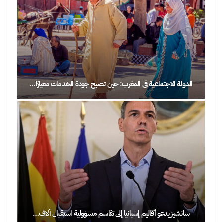
الدولة الاجتماعية في المغرب: حين تصبح جودة الخدمات معيارًا…
سانشيز يدعو أقاليم إسبانيا إلى تقاسم مسؤولية استقبال آلاف…