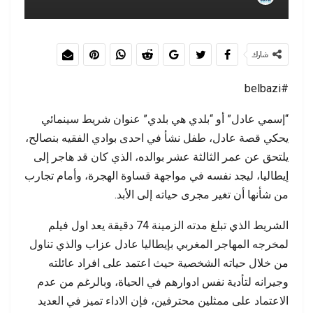
شارك
#belbazi
“إسمي عادل” أو “بلدي هي بلدي” عنوان شريط سينمائي
يحكي قصة عادل، طفل نشأ في احدى بوادي الفقيه بنصالح،
يلتحق عن عمر الثالثة عشر بوالده، الذي كان قد هاجر إلى
إيطاليا، ليجد نفسه في مواجهة قساوة الهجرة، وأمام تجارب
من شأنها أن تغير مجرى حياته إلى الأبد.
الشريط الذي تبلغ مدته الزمينة 74 دقيقة يعد اول فيلم
لمخرجه المهاجر المغربي بإيطاليا عادل عزاب والذي تناول
من خلال حياته الشخصية حيث اعتمد على افراد عائلته
وجيرانه لتأدية نفس ادوارهم في الحياة، وبالرغم من عدم
الاعتماد على ممثلين محترفين، فإن الاداء تميز في العديد