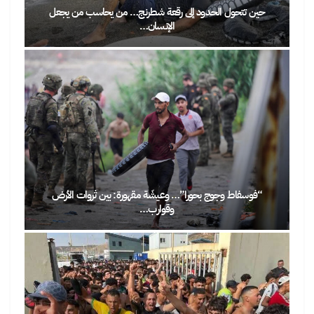
حين تتحول الحدود إلى رقعة شطرنج… من يحاسب من يجعل
الإنسان…
“فوسفاط وجوج بحورا”… وعيشَة مقهورة: بين ثروات الأرض
وقوارب…