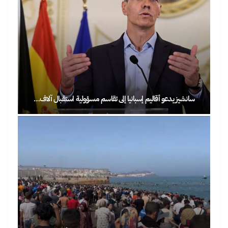
سانشيز يدعو أقاليم إسبانيا إلى تقاسم مسؤولية استقبال آلاف…