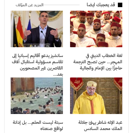
قد يعجبك ايضا
المزيد عن المؤلف
لغة الخطاب الديني في
سانشيز يدعو أقاليم إسبانيا إلى
المهجر… حين تصبح الترجمة
تقاسم مسؤولية استقبال آلاف
حاجزًا بين الإمام والجالية
القاصرين غير المصحوبين
بعد…
عبد الإله شاطر يهنئ جلالة
سبتة ليست الحلم… بل إدانة
الملك محمد السادس
لواقع صنعناه