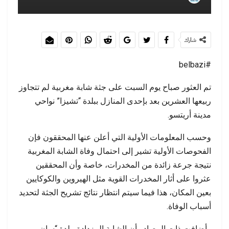
شارك
#belbazi
تم العثور صباح يوم السبت على جثة شابة مغربية لم تتجاوز
ربيعها العشرين بعد بإحدى المنازل ببلدة “تشيزا” نواحي
مدينة أريتسو.
وحسب المعلومات الأولية التي أعلن عنها المحققون فإن
الفحوصات الأولية تشير إلى احتمال وفاة الشابة المغربية
نتيجة جرعة زائدة من المخدرات، خاصة وأن المحققين
عثروا على أثار المخدرات القوية مثل الهيروين والكوكايين
بعين المكان، هذا فيما سيتم انتظار نتائج تشريح الجثة لتحديد
أسباب الوفاة.
وأضافت ذات المصادر أن الشابة المزدادة ببلدة “سان