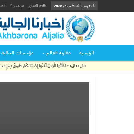
الخميس, أغسطس 6, 2026
طاقم الموقع
من نحن ؟
اتصل
الرئيسية
مغاربة العالم
مؤسسات الجالية
قال تعالى: « يَا أَيُّهَا الَّذِينَ آمَنُوا إِنْ جَاءَكُمْ فَاسِقٌ بِنَبَإٍ فَتَبَيَّنُوا أَنْ 