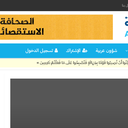
 بنا
شؤون عربية
الإشتراك
تسجيل الدخول
تُصِيبُوا قَوْمًا بِجَهَالَةٍ فَتُصْبِحُوا عَلَى مَا فَعَلْتُمْ نَادِمِينَ »