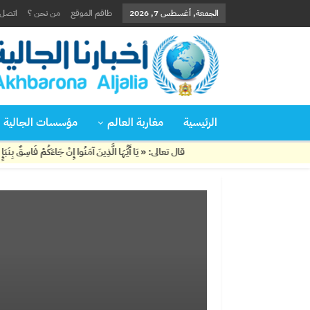
الجمعة, أغسطس 7, 2026
طاقم الموقع
من نحن ؟
اتصل ب
الرئيسية
مغاربة العالم
مؤسسات الجالية
قال تعالى: « يَا أَيُّهَا الَّذِينَ آمَنُوا إِنْ جَاءَكُمْ فَاسِقٌ بِنَبَإٍ فَتَبَيَّنُوا أ