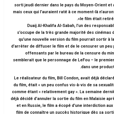
بتة عن التحولات…
جودة الخدمات معيارًا…
sorti jeudi dernier dans le pays du Moyen-Orient et
mais ceux qui l’auraient raté à ce moment-là n’auront 
le film était reti
Duaij Al-Khalifa Al-Sabah, l’un des responsa
s’occupe de la très grande majorité des cinémas d
qu’une nouvelle version du film pourrait sortir à 
d’arrêter de diffuser le film et de le censurer un peu
offensants par le bureau de la censure du minist
semblerait que le personnage de LeFou – le prem
dans une producti
Le réalisateur du film, Bill Condon, avait déjà décl
du film, était « un peu confus vis-à-vis de sa sexuali
comme étant « relativement gay ». La semaine derniè
déjà décidé d’annuler la sortie du film en Malaisie ap
et en Russie, le film a écopé d’une interdiction au
film de connaître un succès historique dès sa sorti