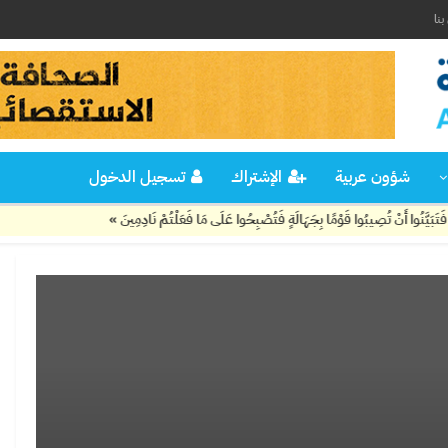
نا
شؤون عربية
الإشتراك
تسجيل الدخول
َنْ تُصِيبُوا قَوْمًا بِجَهَالَةٍ فَتُصْبِحُوا عَلَى مَا فَعَلْتُمْ نَادِمِينَ »