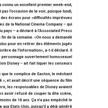
أحداث س
 a connu un excellent premier week-end,
pas l’occasion de le voir, puisque lundi,
ré des écrans pour «difficultés imprévues».
bles de la National Cinema Company – qui
u pays – a déclaré à l’Associated Press
la fin de la semaine. «On nous a demandé
 plus pour en retirer des éléments jugés
ère de l’information», a-t-il déclaré. Il
ier personnage ouvertement homosexuel
on Disney – ait fait tiquer les censeurs.
aré que le complice de Gaston, le méchant
té », et avait décrit une séquence du film
re, les responsables de Disney avaient
rès avoir refusé de couper la dite scène,
x moins de 16 ans. Ça n’a pas empêché le
e aux Etats-Unis, puisqu’il a déjà généré