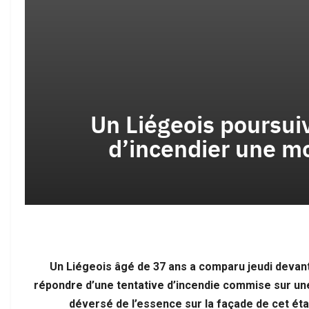
المغ
سبت
الخ
التح
Un Liégeois poursuiv
d’incendier une m
Un Liégeois âgé de 37 ans a comparu jeudi devant 
répondre d’une tentative d’incendie commise sur un
déversé de l’essence sur la façade de cet éta