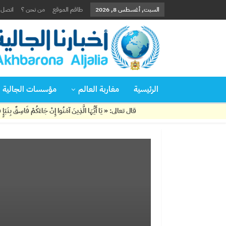
السبت, أغسطس 8, 2026
طاقم الموقع
من نحن ؟
اتصل ب
الرئيسية
مغاربة العالم
مؤسسات الجالية
قال تعالى: « يَا أَيُّهَا الَّذِينَ آمَنُوا إِنْ جَاءَكُمْ فَاسِقٌ بِنَبَإٍ فَتَبَيَّنُوا 