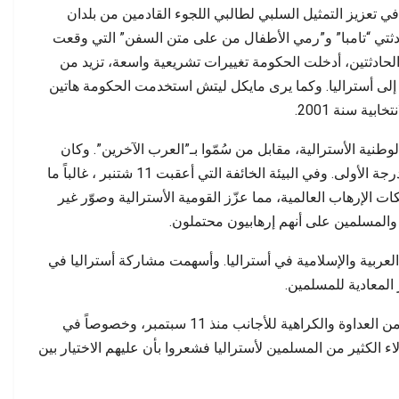
 تعزيز التمثيل السلبي لطالبي اللجوء القادمين من بلدان
ادثتي “تامبا” و”رمي الأطفال من على متن السفن” التي وقعت
 الحادثتين، أدخلت الحكومة تغييرات تشريعية واسعة، تزيد من
لى أستراليا. وكما يرى مايكل ليتش استخدمت الحكومة هاتين
ية سنة 2001.
لوطنية الأسترالية، مقابل من سُمّوا بـ”العرب الآخرين”. وكان
“العرب الآخرون” مسلمين وشرق أوسطيين بالدرجة الأولى. وفي البيئة الخائفة التي أعقبت 11 شتنبر ، غالباً ما
 الإرهاب العالمية، مما عزّز القومية الأسترالية وصوّر غير
ب والمسلمين على أنهم إرهابيون محتملون.
 العربية والإسلامية في أستراليا. وأسهمت مشاركة أستراليا في
لمعادية للمسلمين.
وواجهت الجماعات المسلمة في أستراليا كثيراً من العداوة والكراهية للأجانب منذ 11 سبتمبر، وخصوصاً في
 سنة 2003. وشُكّك في ولاء الكثير من المسلمين لأستراليا فشعروا بأن عليهم الاختيار بين