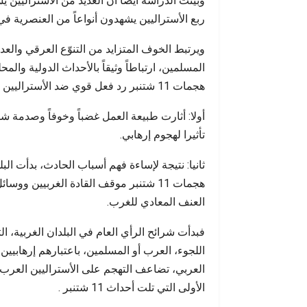
وبيّنت الدراسة أيضاً أن العديد من الأستراليي
ربع الأستراليين يشهدون أنواعاً من العنصرية في 
ويرتبط الخوف المتزايد من التنوّع العرقي والعد
المسلمين، ارتباطاً وثيقاً بالأحداث الدولية والمح
هجمات 11 شتنبر رد فعل قوي ضد الأستراليين العرب والمسلمين لأسباب عدة.
أولا: أثارت طبيعة العمل غضباً وخوفاً وصدمة شدي
تأثيرا لهجوم إرهابي.
ثانيا: نتيجة لإساءة فهم أسباب الحادث، بدأت ال
هجمات 11 شتنبر موقف القادة الغربيين و
العنف المعادي للغرب.
فبدأت شرائح الرأي العام في البلدان الغربية، ا
اللجوء، العرب أو المسلمين، باعتبارهم إرهابيين
العربي، تضاعف التهجم على الأستراليين العرب 
الأولى التي تلت أحداث 11 شتنبر .