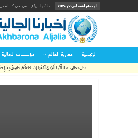
الجمعة, أغسطس 7, 2026
طاقم الموقع
من نحن ؟
اتصل ب
الرئيسية
مغاربة العالم
مؤسسات الجالية
قال تعالى: « يَا أَيُّهَا الَّذِينَ آمَنُوا إِنْ جَاءَكُمْ فَاسِقٌ بِنَبَإٍ فَتَبَيَّنُوا أَنْ تُص