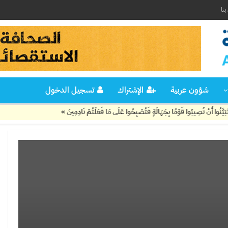
نا
شؤون عربية
الإشتراك
تسجيل الدخول
ِيبُوا قَوْمًا بِجَهَالَةٍ فَتُصْبِحُوا عَلَى مَا فَعَلْتُمْ نَادِمِينَ »