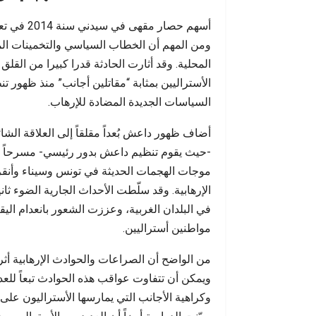
السادس
أسهم حصار
ومن المهم أن الخطاب السياسي والتخمينات المتع
المحلية. وقد أثارت الحادثة قدرا كبيرا من الق
الأستراليين بمثابة “مقاتلين أجانب” منذ ظهور
السياسات الجديدة المضادة للإرهاب.
أضاف ظهور داعش بُعداً مقلقاً إلى العلاقة الشا
-حيث يقوم تنظيم داعش بدور رئيسي- مسرحاً إقل
موجات الهجمات الحديثة في تونس وسيناء وأنقرة
الإرهابية. وقد سلّطت الأحداث الجارية الضوء ثا
في البلدان الغربية، وعززت الشعور بانعدام اليقي
مواطنين أستراليين.
من الواضح أن الصراعات والحوادث الإرهابية أث
وكراهية الأجانب التي يمارسها الأستراليون عل