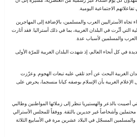
ن يشهدون كل يوم أشكالا غير رسمية من العنصرية، مشيرة إلى أن
تفاعلاتهم الاجتماعية اليومية.
اء تجاه الأستراليين العرب والمسلمين، بالإضافة إلى المهاجرين
لية التي أثّرت في البلدان الغربية، بما في ذلك أستراليا. فقد أثارت
دة في كل أنحاء العالم، إذ شهدت البلدان الغربية للمرّة الأولى
بلدان الغربية البحث عن أحد تلقي عليه تبعات الهجوم. وعزّزت
وسائل الإعلام الغربية بأن الإسلام بوصفه كيانا منسجما، يحرض على
لتي أصيبت بالذعر والهستيريا تنظر إلى زملائها المواطنين وطالبي
 محتملين وأشخاصاً غير جديرين بالثقة. ووفقاً للمجلس الأسترالي
والمسلمين المسجّل في البلاد عشرين مرة في الأسابيع الثلاثة