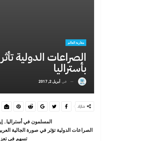
بين اليأس وال
أحداث س
مغاربة العالم
الصراعات الدولية تأثر
بأستراليا
في
أبريل 2, 2017
بوشعيب السماو
وال
شارك
المسلمون في أستراليا.. 
الصراعات الدولية تؤثر في صورة الجالية العر
تسهم في تعزيز
عبد الإله شا