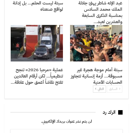
عبد الإله شاطر يهنئ جلالة
سبتة ليست الحلم… بل إدانة
الملك محمد السادس
لواقع صنعناه
بمناسبة الذكرى السابعة
والعشرين لعيد…
سبتة أمام موجة هجرة غير
عملية «مرحبا 2026» تنجح
مسبوقة… أزمة إنسانية تتجاوز
تنظيمياً… لكن أرقام العائدين
الحسابات الأمنية
تفتح نقاشاً أعمق حول علاقة…
السابق
التالي
اترك رد
لن يتم نشر عنوان بريدك الإلكتروني.