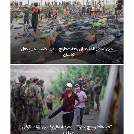
حين تتحول الحدود إلى رقعة شطرنج… من يحاسب من يجعل
الإنسان…
“فوسفاط وجوج بحورا”… وعيشَة مقهورة: بين ثروات الأرض
وقوارب…