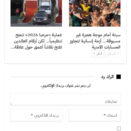
سبتة أمام موجة هجرة غير
عملية «مرحبا 2026» تنجح
مسبوقة… أزمة إنسانية تتجاوز
تنظيمياً… لكن أرقام العائدين
الحسابات الأمنية
تفتح نقاشاً أعمق حول علاقة…
السابق
التالي
اترك رد
لن يتم نشر عنوان بريدك الإلكتروني.