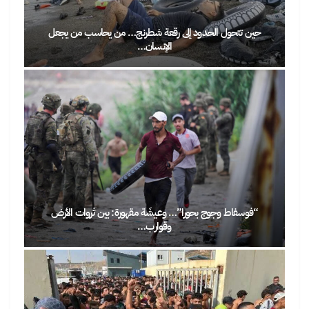
حين تتحول الحدود إلى رقعة شطرنج… من يحاسب من يجعل
الإنسان…
“فوسفاط وجوج بحورا”… وعيشَة مقهورة: بين ثروات الأرض
وقوارب…