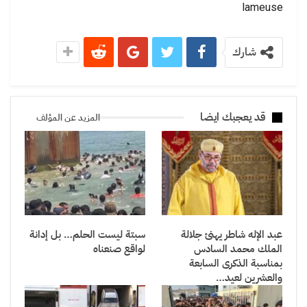
lameuse
شارك
قد يعجبك ايضا
المزيد عن المؤلف
عبد الإله شاطر يهنئ جلالة
سبتة ليست الحلم… بل إدانة
الملك محمد السادس
لواقع صنعناه
بمناسبة الذكرى السابعة
والعشرين لعيد…