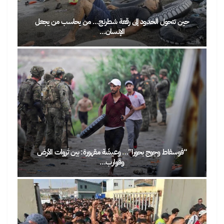
حين تتحول الحدود إلى رقعة شطرنج… من يحاسب من يجعل
الإنسان…
الرباط ت
“فوسفاط وجوج بحورا”… وعيشَة مقهورة: بين ثروات الأرض
وقوارب…
لو فُتح