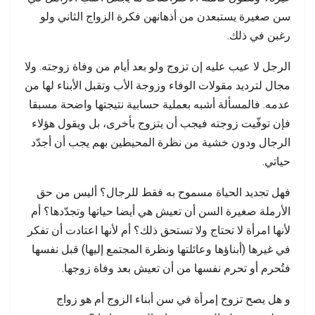
سن صغيرة يستبعدن من أذهانهن فكرة الزواج الثاني ولو
رغبن في ذلك.
الرجل لا عيب عليه إن تزوج ولو بعد أيام من وفاة زوجته. ولا
مجال لترديد مقولات الوفاء وزوجة الأب وتقبل الأبناء لها من
عدمه. فالمسألة أشبه بعملية حسابية نتيجتها واضحة مسبقا
فإن توفّيت زوجته فيجب أن يتزوج بأخرى، بل ويقول هؤلاء
الرجال ودون خشية من نظرة المحيطين بهم يجب أن أجدّد
حياتي.
فهل تجديد الحياة مسموح به فقط للرجال؟ أليس من حق
الأرملة صغيرة السن أن تعيش هي أيضا حياتها وتجدّدها؟ أم
لأنها امرأة لا تحتاج ولا تستحق ذلك؟ أم لأنها اعتادت أن تفكر
في غيرها (أبناؤها وعائلتها ونظرة المجتمع إليها) قبل نفسها
فتُحرم أو تحرم نفسها من أن تعيش بعد وفاة زوجها.
و هل يصح تزوج إمرأة في سن أبناء الزوج أم هو زواج