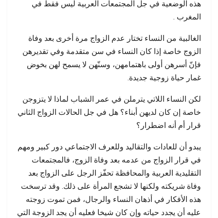
هذه الوضعية في جل المجتمعات العربية ليس فقط في
المغرب .
الغالبية من النساء تختار عدم الزواج مرة أخرى بعد وفاة
الزوج خاصة إذا كان النساء في سن متقدمة وفي تقديرهن
فإنّ أسرهن أولى باهتمامهن، وسنّهن لا يسمح لهن بخوض
غمار حياة زوجية جديدة.
لكن النساء اللاتي يترملن في عمر الشباب لماذا لا يتزوجن
خاصة إن كان لديهن أبناء؟ هل في جل الحالات الزواج الثاني
قرار أم أنه اضطرار؟
يبدو أن للعادات والتقاليد وللعرف الاجتماعي دور كبير ومهم
في قرار الزواج من عدمه بعد وفاة الزوج، فالمجتمعات
التقليدية العربية والمحافظة تحفّز الرجل على الزواج بعد
وفاة شريكته ولكنها لا تشجع المرأة على ذلك. وقد ترسخت
هذه الأفكار في أذهان النساء والرجال، فمن تموت زوجته
عليه أن يجدد حياته وإن كان شيخا فعليه أن يجد الزوجة التي