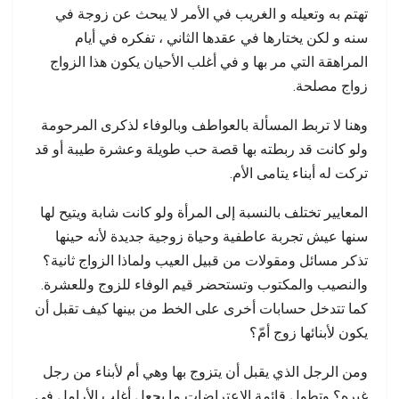
تهتم به وتعيله و الغريب في الأمر لا يبحث عن زوجة في
سنه و لكن يختارها في عقدها الثاني ، تفكره في أيام
المراهقة التي مر بها و في أغلب الأحيان يكون هذا الزواج
زواج مصلحة.
وهنا لا تربط المسألة بالعواطف وبالوفاء لذكرى المرحومة
ولو كانت قد ربطته بها قصة حب طويلة وعشرة طيبة أو قد
تركت له أبناء يتامى الأم.
المعايير تختلف بالنسبة إلى المرأة ولو كانت شابة ويتيح لها
سنها عيش تجربة عاطفية وحياة زوجية جديدة لأنه حينها
تذكر مسائل ومقولات من قبيل العيب ولماذا الزواج ثانية؟
والنصيب والمكتوب وتستحضر قيم الوفاء للزوج وللعشرة.
كما تتدخل حسابات أخرى على الخط من بينها كيف تقبل أن
يكون لأبنائها زوج أمّ؟
ومن الرجل الذي يقبل أن يتزوج بها وهي أم لأبناء من رجل
غيره؟ وتطول قائمة الاعتراضات ما يجعل أغلب الأرامل في