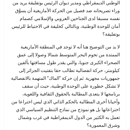
الوطني الديمقراطي ومدير ديوان الرئيس بوتفليقة يريد من
وراء تصريحاته ضد فصيل من الحركة الأمازيغية أن يسوَّق
نفسه مسبقا لدى الجناحين العروبي والإسلامي كصمام
أمان للوحدة الوطنية، وبالتالي كخليفة في الاحتياط للرئيس
بوتفليقة؟
لا بد من التوضيح هنا أنه لا توجد في المنطقة الأمازيغية
الممتدة من تخوم البحر المتوسط شمالا وصولا إلى عمق
الصحراء الكبرى جنوبا، والتي يقدر طول مسافتها بألفين
كيلومتر، حركة انفصالية تطالب حقا بتفتيت الجزائر إلى
جمهوريات مجهرية. ثم إن حركة “الماك” المتهمة بالانفصالية
لا تشكل خطورة على الوحدة الوطنية، حيث أن سقف
برنامجها لا يتعدى المطالبة بالحقوق الثقافية واللغوية،
وأحيانا أخرى المطالبة بالحكم الذاتي الذي ليس اختراعا من
اختراعاتها بل هو نموذج من نماذج التنظيم السياسي الذي
تعمل به الكثير من الدول الديمقراطية في غرب وشمال
وشرق المعمورة؟