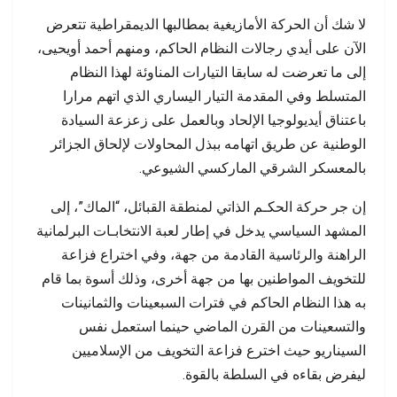
لا شك أن الحركة الأمازيغية بمطالبها الديمقراطية تتعرض
الآن على أيدي رجالات النظام الحاكم، ومنهم أحمد أويحيى،
إلى ما تعرضت له سابقا التيارات المناوئة لهذا النظام
المتسلط وفي المقدمة التيار اليساري الذي اتهم مرارا
باعتناق أيديولوجيا الإلحاد وبالعمل على زعزعة السيادة
الوطنية عن طريق اتهامه ببذل المحاولات لإلحاق الجزائر
بالمعسكر الشرقي الماركسي الشيوعي.
إن جر حركة الحكـم الذاتي لمنطقة القبائل، “الماك”، إلى
المشهد السياسي يدخل في إطار لعبة الانتخابـات البرلمانية
الراهنة والرئاسية القادمة من جهة، وفي اختراع فزاعة
للتخويف المواطنين بها من جهة أخرى، وذلك أسوة بما قام
به هذا النظام الحاكم في فترات السبعينات والثمانينات
والتسعينات من القرن الماضي حينما استعمل نفس
السيناريو حيث اخترع فزاعة التخويف من الإسلاميين
ليفرض بقاءه في السلطة بالقوة.