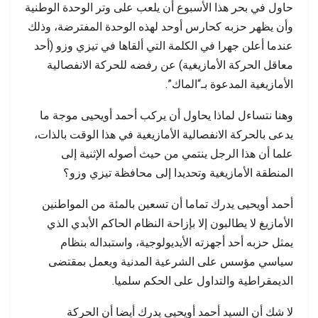
حاول في بحر هذا الأسبوع أن يلعب على وتر الوحدة الوطنية
وأن يظهر حزبه كحارس أوحد لهذه الوحدة المفترضة، وذلك
عندما أعلن جهرا في الكلمة التي ألقاها في تيزي وزو (أحد
معاقل الحركة الأمازيغية) عن رفضه للحركة الانفصالية
الأمازيغية المدعوة بـ“الماك”.
وهنا نتساءل لماذا يحاول أن يركب أحمد أويحيى موجة ما
يدعى بالحركة الانفصالية الأمازيغية في هذا الوقت بالذات،
علما أن هذا الرجل ينتمي من حيث أصوله الإثنية إلى
المنطقة الأمازيغية وتحديدا إلى محافظة تيزي وزو؟
أحمد أويحيى يدرك تماما أن تسعين بالمئة من المواطنين
الأمازيغ لا يطالبون إلا بإزاحة النظام الحاكم الأبدي الذي
يمثل حزبه أحد أجهزته الأيديولوجية، واستبداله بنظام
سياسي مؤسس على الشرعية المدنية ويعمل بمقتضى
الديمقراطية والتداول على الحكم سلميا.
لا شك أن السيد أحمد أويحيى يدرك أيضا أن الحركة