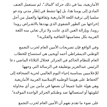
الأمازيغية، بما في ذلك حركة “الماك”، لم تستعمل العنف
المادي إلى يومنا هذا، بل إنها تنشط في إطار مدني وتدعو
سلميا إلى ترقية اللغة الأمازيغية وثقافتها والعمل من أجل
إخراجها من الطور الشفوي الذي يهددها بالانقـراض رويدا
رويدا، وبإزالة الغبن الذي عانت ولا تزال تعاني منه اللغة
العربية بكل مضامينها الثقافية والفكرية؟
وفي الواقع فإن تصريحات الأمين العام لحزب التجمع
الوطني الديمقراطي أحمد أويحيى هي استنساخ للخطاب
العام للنظام الحاكم في الجزائر. فخلال الثلاثاء الماضي دعا
الرئيس عبدالعزيز بوتفليقة في الرسالة التي وجهها
للإعلاميين بمناسبة إحياء اليوم العالمي لحرية الصحافة إلى
“الحفاظ على هويتنا الوطنية الإسلامية العربية الأمازيغية.
وهي هويّة علينا جميعا أن نضعها في مأمن من أي محاولة
لتلويثها أو استعمالها ضد وطنكم الجزائر الواحدة الموحّدة”.
على ضوء ما تقدم نفهم أن الأمين العام لحزب التجمع