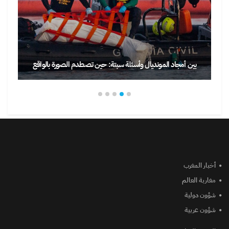
“فوسفاط وجوج بحورا”… وعيشَة مقهورة: بين ثروات الأر
ورة بالواقع
وقوارب…
أخبار المغرب
مغاربة العالم
شؤون دولية
شؤون عربية