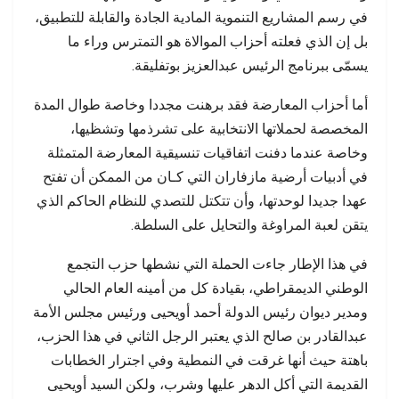
في رسم المشاريع التنموية المادية الجادة والقابلة للتطبيق،
بل إن الذي فعلته أحزاب الموالاة هو التمترس وراء ما
يسمّى ببرنامج الرئيس عبدالعزيز بوتفليقة.
أما أحزاب المعارضة فقد برهنت مجددا وخاصة طوال المدة
المخصصة لحملاتها الانتخابية على تشرذمها وتشظيها،
وخاصة عندما دفنت اتفاقيات تنسيقية المعارضة المتمثلة
في أدبيات أرضية مازفاران التي كـان من الممكن أن تفتح
عهدا جديدا لوحدتها، وأن تتكتل للتصدي للنظام الحاكم الذي
يتقن لعبة المراوغة والتحايل على السلطة.
في هذا الإطار جاءت الحملة التي نشطها حزب التجمع
الوطني الديمقراطي، بقيادة كل من أمينه العام الحالي
ومدير ديوان رئيس الدولة أحمد أويحيى ورئيس مجلس الأمة
عبدالقادر بن صالح الذي يعتبر الرجل الثاني في هذا الحزب،
باهتة حيث أنها غرقت في النمطية وفي اجترار الخطابات
القديمة التي أكل الدهر عليها وشرب، ولكن السيد أويحيى