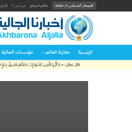
الجمعة, أغسطس 7, 2026
طاقم الموقع
من نحن ؟
اتصل ب
الرئيسية
مغاربة العالم
مؤسسات الجالية
قال تعالى: « يَا أَيُّهَا الَّذِينَ آمَنُوا إِنْ جَاءَكُمْ فَاسِقٌ بِنَبَإٍ فَتَبَيَّنُوا أَنْ تُ