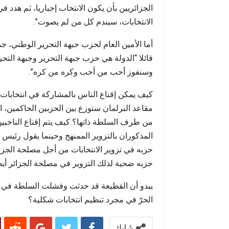
الجزائريين بأن يكون الانتخاب إجباريا، ثم هدد ف
الانتخابات، سيندم كل من لم يصوت”.
أما الأمين العام لحزب جبهة التحرير الوطني، ج
قائلا “الدولة هي حزب جبهة التحرير وجبهة التحر
وسنفوز أحب من أحب وكره من كره”.
كيف يمكن إقناع الناس بالمشاركة في انتخابات
مقاعد البرلمان ستوزع بين الحزبين الحاكمين، ا
من طرف السلطة ذاتها؟ كيف يتم إقناع الناخبين ب
المذكوران بالتزوير الممنهج وحينما يقول رئي
حزبه في تزوير الانتخابات من أجل مصلحة الجزا
حزبه ضحية لذلك التزوير في مصلحة الجزائر أي
يبدو أن القطيعة قد حدثت وفشلت السلطة في ال
الحرّ في مجرد تنظيم انتخابات شكلية؟
شارك