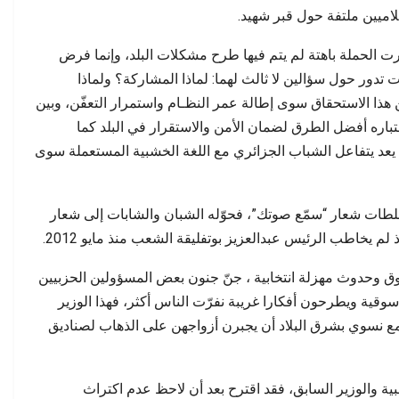
اميين ملتفة حول قبر شهيد.
ت الحملة باهتة لم يتم فيها طرح مشكلات البلد، وإنما فرض
تدور حول سؤالين لا ثالث لهما: لماذا المشاركة؟ ولماذا
 هذا الاستحقاق سوى إطالة عمر النظـام واستمرار التعفّن، وبين
تباره أفضل الطرق لضمان الأمن والاستقرار في البلد كما
 يعد يتفاعل الشباب الجزائري مع اللغة الخشبية المستعملة سوى
سلطات شعار “سمّع صوتك”، فحوّله الشبان والشابات إلى شعار
يخاطب الرئيس عبدالعزيز بوتفليقة الشعب منذ مايو 2012.
وق وحدوث مهزلة انتخابية ، جنّ جنون بعض المسؤولين الحزبيين
سوقية ويطرحون أفكارا غريبة نفرّت الناس أكثر، فهذا الوزير
ع نسوي بشرق البلاد أن يجبرن أزواجهن على الذهاب لصناديق
ة والوزير السابق، فقد اقترح بعد أن لاحظ عدم اكتراث