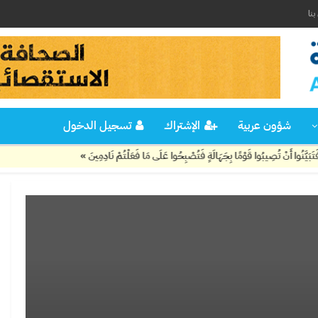
نا
شؤون عربية
الإشتراك
تسجيل الدخول
صِيبُوا قَوْمًا بِجَهَالَةٍ فَتُصْبِحُوا عَلَى مَا فَعَلْتُمْ نَادِمِينَ »