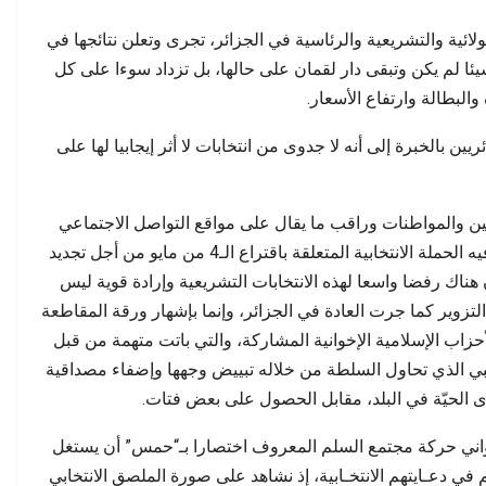
 بمناسبة الذكرى…
سبتة وأسئلة الثقة…
ولائية والتشريعية والرئاسية في الجزائر، تجرى وتعلن نتائجها في
ئا لم يكن وتبقى دار لقمان على حالها، بل تزداد سوءا على كل
لبطالة وارتفاع الأسعار.
بالخبرة إلى أنه لا جدوى من انتخابات لا أثر إيجابيا لها على
والمواطنات وراقب ما يقال على مواقع التواصل الاجتماعي
وتعرّف عن قرب على المناخ العام الذي دارت فيه الحملة الانتخابية المتعلقة باقتراع الـ4 من مايو من أجل تجديد
ناك رفضا واسعا لهذه الانتخابات التشريعية وإرادة قوية ليس
وير كما جرت العادة في الجزائر، وإنما بإشهار ورقة المقاطعة
الأحزاب الإسلامية الإخوانية المشاركة، والتي باتت متهمة من قبل
لغبي الذي تحاول السلطة من خلاله تبييض وجهها وإضفاء مصداقية
ى الحيّة في البلد، مقابل الحصول على بعض فتات.
واني حركة مجتمع السلم المعروف اختصارا بـ“حمس” أن يستغل
في دعـايتهم الانتخـابية، إذ نشاهد على صورة الملصق الانتخابي