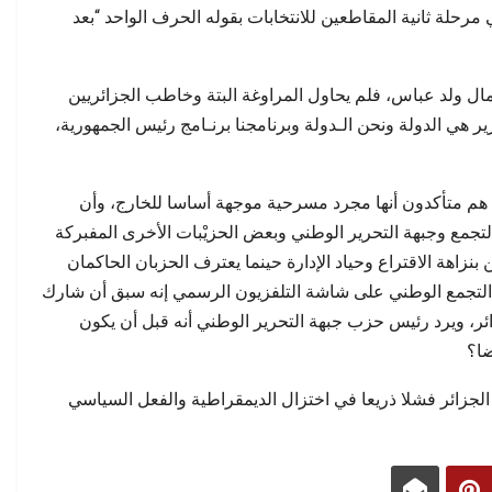
ي مرحلة ثانية المقاطعين للانتخابات بقوله الحرف الواحد “بعد
مال ولد عباس، فلم يحاول المراوغة البتة وخاطب الجزائريين
ير هي الدولة ونحن الـدولة وبرنامجنا برنـامج رئيس الجمهورية،
 هم متأكدون أنها مجرد مسرحية موجهة أساسا للخارج، وأن
لتجمع وجبهة التحرير الوطني وبعض الحزيْبات الأخرى المفبركة
نزاهة الاقتراع وحياد الإدارة حينما يعترف الحزبان الحاكمان
س التجمع الوطني على شاشة التلفزيون الرسمي إنه سبق أن شارك
ئر، ويرد رئيس حزب جبهة التحرير الوطني أنه قبل أن يكون
ضا؟
جزائر فشلا ذريعا في اختزال الديمقراطية والفعل السياسي