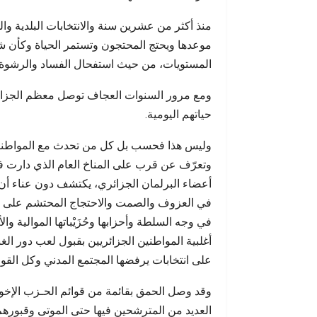
السادس
منذ أكثر من عشرين سنة والانتخابات البلدية وال
موعدها ويحتج المحتجون وتستمر الحياة وكأن شي
المستويات، من حيث استفحال الفساد والرشوة وا
ومع مرور السنوات العجاف توصل معظم الجزائريين 
حياتهم اليومية.
وليس هذا فحسب بل كل من تحدث مع المواطنين 
أعضاء البرلمان الجزائري، يكتشف دون عناء أن ه
في العزوف والصمت والاحتجاج المحتشم على التز
في وجه السلطة وأحزابها وحُزَيْباتها الموالية و
أغلبية المواطنين الجزائريين بقبول لعب دور ا
على انتخابات يرفضها المجتمع المدني وكل القو
وقد وصل الحمق بقائمة من قوائم الحـزب الإخ
العديد من المترشحين فيها حتى الموتى وقبورهم 