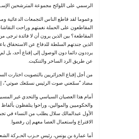
الرسمي على اللوائح مجموعة المترشحين الإسـل
وعموما لقد قاطع الناس التجمعات الدعائية ومر
المقاطعون على الحملة نغمتهم وراحت النقاشات 
المقاطعة؟ بين الذين يرون أن لا فائدة ترجى من
الذين جندتهم السلطة للدفاع عن الاستحقاق باع
يرددون دائما دون الوصول إلى إقناع أحد، بل لم
عن طريق الرد الساخر والتنكيت.
من أجل إقناع الجزائريين بالتصويت اختارت ال
مضاد “سمّعني صوت الرئيس نسمّعك صوتي”، إذ لم 
أمام هذا العصيان السياسي والتحدي غير المسب
والحكوميين والموالين، وراحوا يتلفظون بألفاظ 
الأول عبدالمالك سلال يطلب من النساء في تجم
الاقتراع واستعمال العصا معهم إن رفضوا.
أما عمارة بن يونس، رئيس حـزب الحـركة الشعبي