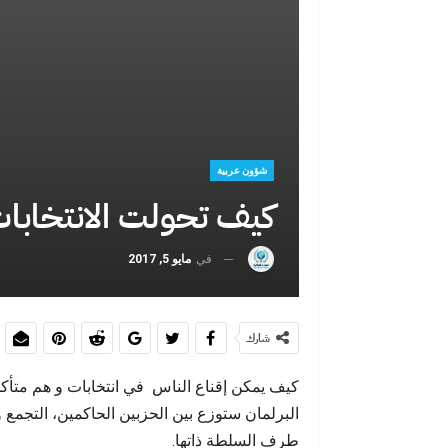
بين اليأس وال
أحداث س
شؤون عربية
كيف تحولت الانتخابات 
في
مايو 5, 2017
بوشعيب السماو
وال
شارك
كيف يمكن إقناع الناس في انتخابات و هم متأك
البرلمان ستوزع بين الحزبين الحاكمين، التجمع
طرف السلطة ذاتها.
عبد الإله شا