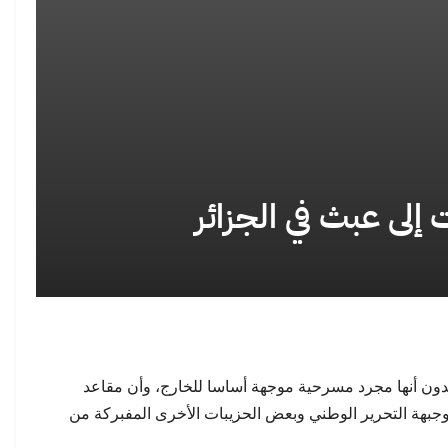
هجرة الجماعية: ماذا تكشف
الدولة الاجتماعية في المغرب: حين تصبح
بتة عن التحولات…
جودة الخدمات معيارًا…
إلى عبث في الجزائر
ي يرفع أسمى آيات التهاني
سانشيز يدعو أقاليم إسبانيا إلى تقاسم
ولاء إلى جلالة…
مسؤولية استقبال آلاف…
دون أنها مجرد مسرحية موجهة أساسا للخارج، وأن مقاعد
 وجبهة التحرير الوطني وبعض الحزيبات الأخرى المفبركة من
طر يهنئ جلالة الملك محمد
حين يصبح مغاربة العالم في موقف الدفاع: