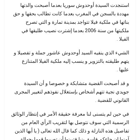
استنجدت السيدة أوحدوش سوريا بعدما أصبحت والدتها
مهددة بالسجن في المغرب بعدما كانت تطالب بحقها و حق
بناتها في ملكية فيلا تتواجد بمدينة تمارة و التي تصرح
ملكيتها من سنة 2006 بعدما إشترت نصيب طليقها في
الفيلا .
الشيء الذي ينفيه السيد أوحدوش عاشور جملة و تفصيلا و
يتهم طليقته بالتزوير و ينسب إليه ملكية الفيلا المتنازع
عليها .
و قد أصبحت القضية متشابكة و خصوصا و أن السيدة
جويدي نجية تتهم أشخاص بإستغلال نفوذهم لتغيير المجرى
القانوني للقضية .
في حين لم يتسنى لنا معرفة حقيقة الأمر في إنتظار الوثائق
الرسمية التي سوف نتوصل بها لتقريب الرأي العام من
تفاصيل هذه النازلة و ذلك كما قال الله تعالى ( يا أيها الذين
آمنوا إن جاءكم فاسق بنبإ فتبينوا أن تصيبوا قوما بجهالة