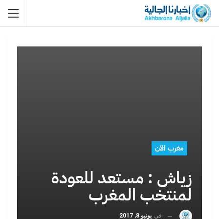
مغرب الأن
زياش : مستعد للعودة
لمنتخب المغرب
في
يونيو 8, 2017