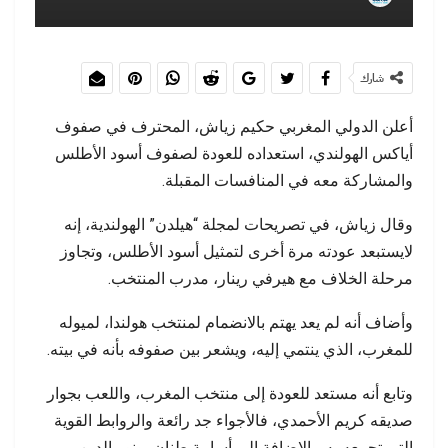
شارك
أعلن الدولي المغربي حكيم زياش، المحترف في صفوف
أياكس الهولندي، استعداده للعودة لصفوف أسود الأطلس
والمشاركة معه في المنافسات المقبلة.
وقال زياش، في تصريحات لمجلة “هيلدن” الهولندية، إنه
لايستبعد عودته مرة أخرى لتمثيل أسود الأطلس، وتجاوز
مرحلة الخلاف مع هيرفي رينار، مدرب المنتخب.
وأضاف أنه لم يعد يهتم بالانضمام لمنتخب هولندا، لميوله
للمغرب، الذي ينتمي إليه، ويشعر بين صفوفه بأنه في بيته.
وتابع أنه مستعد للعودة إلى منتخب المغرب، واللعب بجوار
صديقه كريم الأحمدي، فالأجواء جد رائعة والروابط القوية
التي تجمعه به، بالإضافة إلى أسامة طنان، ونور الدين