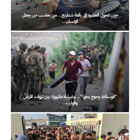
حين تتحول الحدود إلى رقعة شطرنج… من يحاسب من يجعل
الإنسان…
“فوسفاط وجوج بحورا”… وعيشَة مقهورة: بين ثروات الأرض
وقوارب…