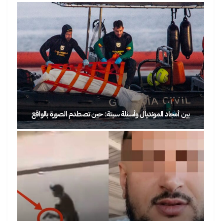
بين أمجاد المونديال وأسئلة سبتة: حين تصطدم الصورة بالواقع