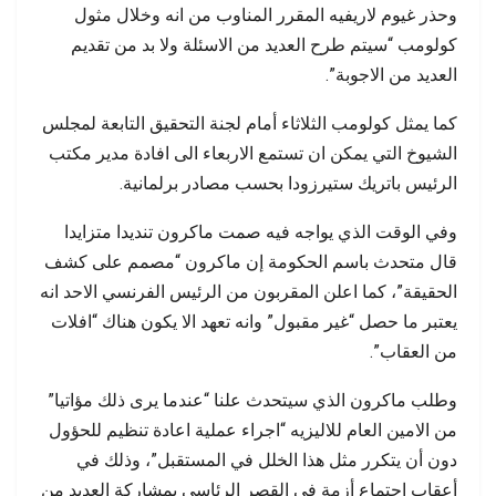
وحذر غيوم لاريفيه المقرر المناوب من انه وخلال مثول
كولومب “سيتم طرح العديد من الاسئلة ولا بد من تقديم
العديد من الاجوبة”.
كما يمثل كولومب الثلاثاء أمام لجنة التحقيق التابعة لمجلس
الشيوخ التي يمكن ان تستمع الاربعاء الى افادة مدير مكتب
الرئيس باتريك ستيرزودا بحسب مصادر برلمانية.
وفي الوقت الذي يواجه فيه صمت ماكرون تنديدا متزايدا
قال متحدث باسم الحكومة إن ماكرون “مصمم على كشف
الحقيقة”، كما اعلن المقربون من الرئيس الفرنسي الاحد انه
يعتبر ما حصل “غير مقبول” وانه تعهد الا يكون هناك “افلات
من العقاب”.
وطلب ماكرون الذي سيتحدث علنا “عندما يرى ذلك مؤاتيا”
من الامين العام للاليزيه “اجراء عملية اعادة تنظيم للحؤول
دون أن يتكرر مثل هذا الخلل في المستقبل”، وذلك في
أعقاب اجتماع أزمة في القصر الرئاسي بمشاركة العديد من