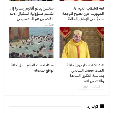
لغة الخطاب الديني في
سانشيز يدعو أقاليم إسبانيا إلى
المهجر… حين تصبح الترجمة
تقاسم مسؤولية استقبال آلاف
حاجزًا بين الإمام والجالية
القاصرين غير المصحوبين
بعد…
عبد الإله شاطر يهنئ جلالة
سبتة ليست الحلم… بل إدانة
الملك محمد السادس
لواقع صنعناه
بمناسبة الذكرى السابعة
والعشرين لعيد…
السابق
التالي
اترك رد