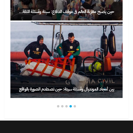
حين يصبح مغاربة العالم في موقف الدفاع: سبتة وأسئلة الثقة…
بين أمجاد المونديال وأسئلة سبتة: حين تصطدم الصورة بالواقع