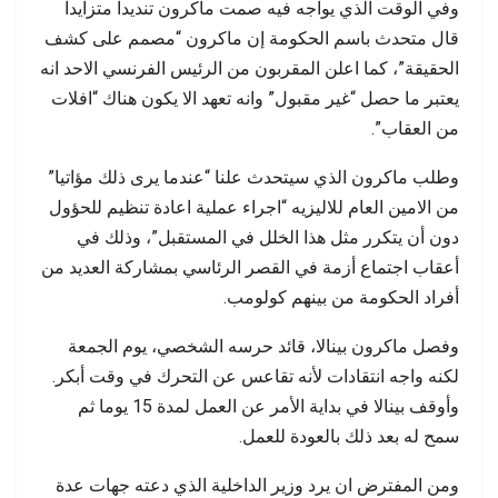
وفي الوقت الذي يواجه فيه صمت ماكرون تنديدا متزايدا
قال متحدث باسم الحكومة إن ماكرون “مصمم على كشف
الحقيقة”، كما اعلن المقربون من الرئيس الفرنسي الاحد انه
يعتبر ما حصل “غير مقبول” وانه تعهد الا يكون هناك “افلات
من العقاب”.
وطلب ماكرون الذي سيتحدث علنا “عندما يرى ذلك مؤاتيا”
من الامين العام للاليزيه “اجراء عملية اعادة تنظيم للحؤول
دون أن يتكرر مثل هذا الخلل في المستقبل”، وذلك في
أعقاب اجتماع أزمة في القصر الرئاسي بمشاركة العديد من
أفراد الحكومة من بينهم كولومب.
وفصل ماكرون بينالا، قائد حرسه الشخصي، يوم الجمعة
لكنه واجه انتقادات لأنه تقاعس عن التحرك في وقت أبكر.
وأوقف بينالا في بداية الأمر عن العمل لمدة 15 يوما ثم
سمح له بعد ذلك بالعودة للعمل.
ومن المفترض ان يرد وزير الداخلية الذي دعته جهات عدة