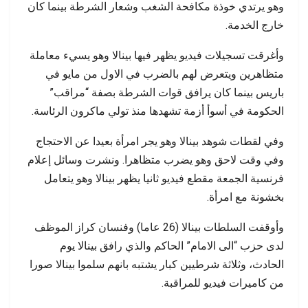
وهو يرتدي خوذة مكافحة الشغب وشعار الشرطة بينما كان
خارج الخدمة.
وأغرقت تسجيلات فيديو يظهر فيها بينالا وهو يسيء معاملة
متظاهرين ويتعرض لهم بالضرب في الاول من مايو في
باريس بينما كان يرافق قوات الشرطة بصفة “مراقب”
الحكومة في أسوأ أزمة تشهدها منذ تولي ماكرون الرئاسة.
وفي لقطات شوهد بينالا وهو يجر امرأة بعيدا عن الاحتجاج
وفي وقت لاحق وهو يضرب متظاهرا. ونشرت وسائل إعلام
فرنسية الجمعة مقطع فيديو ثانيا يظهر بينالا وهو يتعامل
بخشونة مع امرأة.
وأوقفت السلطات بينالا (26 عاما) وفنسان كراز الموظف
لدى حزب “الى الامام” الحاكم والذي رافق بينالا يوم
الحادث، وثلاثة شرطيين كبار يشتبه بانهم سلموا بينالا صورا
من كاميرات فيديو للمراقبة.