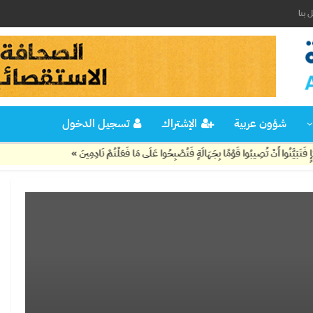
 بنا
شؤون عربية
الإشتراك
تسجيل الدخول
 أَنْ تُصِيبُوا قَوْمًا بِجَهَالَةٍ فَتُصْبِحُوا عَلَى مَا فَعَلْتُمْ نَادِمِينَ »