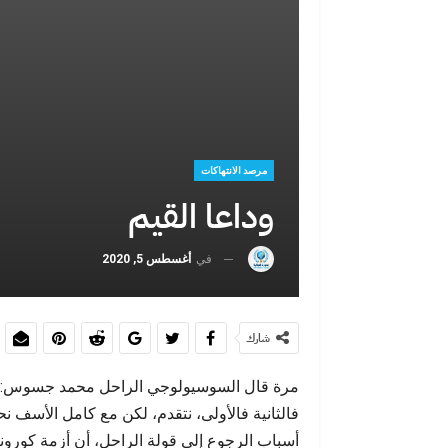
عبد الإله شا
السادس
مرصد الانتهاكات
وداعا القيم
في
أغسطس 5, 2020
سبتة ليست الحل
شارك
مرة قال السوسيولوجي الراحل محمد جسوس:”إنن
فالثانية فالأولى، نتقدم، لكن مع كامل الأسف نح
أسباب الرجوع إلى قولة الراحل، أن أزمة كورونا 
سبتة أمام موج