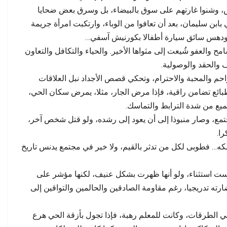
ة تتجاوز الحسابات…
مطالب بفتح تحقيق وتوضيح…
ص، وشنوا غارتهم على سوق بالبيضاء، بل وسرق بعض ضحايا
بن سليمان، بعد أن تعافوا من الوباء، وارتكبت امرأة جريمة
، ودهس سائق سيارة أطفالا بكورنيش آسفي…
امح والعفو شُيعت إلى مثواها الأخير. والحياء والتكافل والتعاون
والحقد والوصولية.
احم والمحبة والاحترام، وتحكي قصص الأجداد نبل العلاقات
طبائع تضامن راقية، فإذا مرض الجار، مثلا، يمرض سكان الحي،
ميع من شدة الترابط والتماسك.
تمع، وصار منبوذا إلى أن يعود إلى رشده، ولو قتل شخص آخر،
را.
كه… فطوبى لكل من تدثر بالقيم، ولا خير في مجتمع يدنس تاريخ
ت استثناء، ولو أنها ظهرت بشكل عنيف، لكنها مؤشر على
ه تدريجيا، رغم مقاومة الصادقين والحالمين والتواقين إلى
في الطرقات، وكانت للمعلم رهبة، فإذا تجول بأزقة الحي هرع