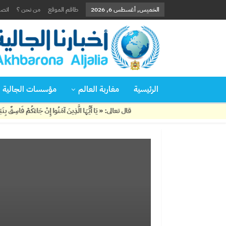
الخميس, أغسطس 6, 2026
طاقم الموقع
من نحن ؟
اتصل
الرئيسية
مغاربة العالم
مؤسسات الجالية
قال تعالى: « يَا أَيُّهَا الَّذِينَ آمَنُوا إِنْ جَاءَكُمْ فَاسِقٌ بِنَبَإٍ فَتَبَيَّنُوا