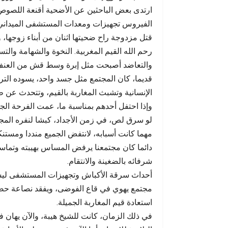
إنساني
ارتدى بعض الباحثين عن الأضحية أقنعة اللصو
الفيروس تجهيزات ومعدات المستشفى الميداني با
قتل مزدوجة راح ضحيتها اثنان من أبناء زوجها
رحم الله القيم المغربية. النخوة والشهامة والتس
والتعاضد أصبحت مثل إبرة وسط قش من العنف 
قديما، كان المجتمع مثل جسد واحد، يسوده التر
الإنسانية وتشبث المغاربة بالقيم، وتتحدث عن 
وإذا احتفل أحدهم بمناسبة ما، عمت الفرحة الج
لو سرق لص، في زمن الأجداد، كبشا لنفره المج
مهما كانت أسبابه، لانتفض الجميع منددا ومستنك
دائما كان مجتمعنا يرفض المساس بهيبته وتماس
شرفائه بالضغينة والانتقام.
أحداث سرقة الأكباش وتجهيزات المستشفى ليس
مجتمع يهوي في قاع الفوضى، ويفقد نصاعة حضارت
استعادة قيم المغاربة الجميلة.
في ذلك الزمان، كانت للشيخ هيبة، والآن يهان 