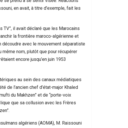
rie se prend à se sentir visée. Réactions
uni, en avait, à titre d’exemple, fait les
s TV”, il avait déclaré que les Marocains
anchir la frontière maroco-algérienne et
r en découdre avec le mouvement séparatiste
 du même nom, plutôt que pour récupérer
rêtaient encore jusqu’en juin 1953
stériques au sein des canaux médiatiques
riété de l’ancien chef d’état-major Khaled
“mufti du Makhzen” et de “porte-voix
ublique que sa collusion avec les Frères
zen”.
usulmans algériens (AOMA), M. Raissouni