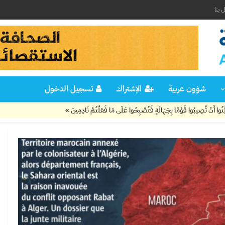
 بنا
شؤون عربية
الإشتراك
تسجيل الدخول
ا بِجَهَالَةٍ فَتُصْبِحُوا عَلَى مَا فَعَلْتُمْ نَادِمِينَ »