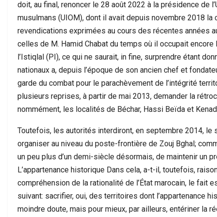
doit, au final, renoncer le 28 août 2022 à la présidence de 
musulmans (UIOM), dont il avait depuis novembre 2018 la ch
revendications exprimées au cours des récentes années au 
celles de M. Hamid Chabat du temps où il occupait encore l
l’Istiqlal (PI), ce qui ne saurait, in fine, surprendre étant d
nationaux a, depuis l’époque de son ancien chef et fondateur 
garde du combat pour le parachèvement de l’intégrité territori
plusieurs reprises, à partir de mai 2013, demander la rétr
nommément, les localités de Béchar, Hassi Beïda et Kenad
Toutefois, les autorités interdiront, en septembre 2014, le s
organiser au niveau du poste-frontière de Zouj Bghal; comme
un peu plus d’un demi-siècle désormais, de maintenir un prof
L’appartenance historique Dans cela, a-t-il, toutefois, raiso
compréhension de la rationalité de l’État marocain, le fait e
suivant: sacrifier, oui, des territoires dont l’appartenance h
moindre doute, mais pour mieux, par ailleurs, entériner la r