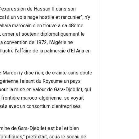
 l’expression de Hassan II dans son
cal à un voisinage hostile et rancunier”, n’y
u Sahara marocain s’en trouve à sa 48ème
er, armer et soutenir diplomatiquement le
la convention de 1972, l’Algérie ne
ustré l’affaire de la palmeraie d’El Arja en
Maroc n’y dise rien, de crainte sans doute
lgérienne faisant du Royaume un pays
ur la mise en valeur de Gara-Djebilet, qui
 frontière maroco-algérienne, se voyait
ssés avec un consortium d’entreprises
mine de Gara-Djebilet est bel et bien
politiques,” prétextait, sous le sceau de