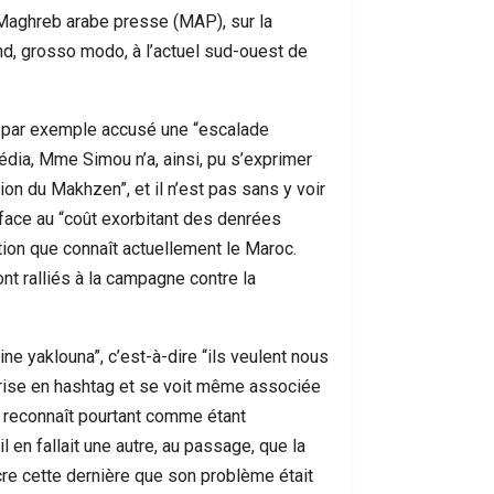
إنسانية ت
Maghreb arabe presse (MAP), sur la
ond, grosso modo, à l’actuel sud-ouest de
a par exemple accusé une “escalade
dia, Mme Simou n’a, ainsi, pu s’exprimer
on du Makhzen”, et il n’est pas sans y voir
” face au “coût exorbitant des denrées
tion que connaît actuellement le Maroc.
nt ralliés à la campagne contre la
ine yaklouna”, c’est-à-dire “ils veulent nous
prise en hashtag et se voit même associée
e reconnaît pourtant comme étant
l en fallait une autre, au passage, que la
ncre cette dernière que son problème était