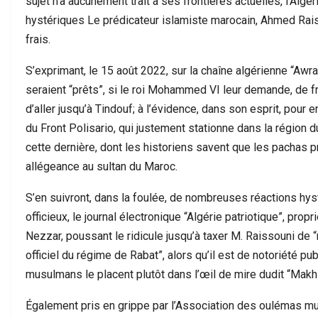
sujet n’a aucunement trait à ses frontières actuelles, l’Algé
hystériques Le prédicateur islamiste marocain, Ahmed Raisso
frais.
S’exprimant, le 15 août 2022, sur la chaîne algérienne “Awra
seraient “prêts”, si le roi Mohammed VI leur demande, de fr
d’aller jusqu’à Tindouf; à l’évidence, dans son esprit, pou
du Front Polisario, qui justement stationne dans la région
cette dernière, dont les historiens savent que les pachas p
allégeance au sultan du Maroc.
S’en suivront, dans la foulée, de nombreuses réactions hy
officieux, le journal électronique “Algérie patriotique”, prop
Nezzar, poussant le ridicule jusqu’à taxer M. Raissouni de 
officiel du régime de Rabat”, alors qu’il est de notoriété p
musulmans le placent plutôt dans l’œil de mire dudit “Makh
Également pris en grippe par l’Association des oulémas m