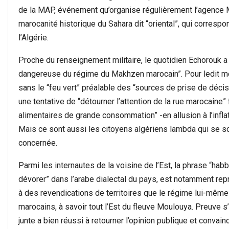
تجاوز الحسابات…
مطالب بفتح تحقيق وتوضيح…
de la MAP, événement qu’organise régulièrement l’agence 
marocanité historique du Sahara dit “oriental”, qui corresp
l’Algérie.
Proche du renseignement militaire, le quotidien Echorouk 
dangereuse du régime du Makhzen marocain”. Pour ledit mé
sans le “feu vert” préalable des “sources de prise de décisi
une tentative de “détourner l’attention de la rue marocaine
alimentaires de grande consommation” -en allusion à l’infla
Mais ce sont aussi les citoyens algériens lambda qui se so
concernée.
Parmi les internautes de la voisine de l’Est, la phrase “habb
dévorer” dans l’arabe dialectal du pays, est notamment re
à des revendications de territoires que le régime lui-mêm
marocains, à savoir tout l’Est du fleuve Moulouya. Preuve s’i
junte a bien réussi à retourner l’opinion publique et convai