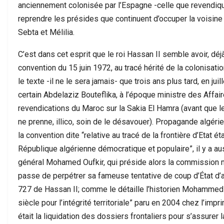
anciennement colonisée par l’Espagne -celle que revendique
reprendre les présides que continuent d’occuper la voisine
Sebta et Mélilia.
C’est dans cet esprit que le roi Hassan II semble avoir, déjà, 
convention du 15 juin 1972, au tracé hérité de la colonisatio
le texte -il ne le sera jamais- que trois ans plus tard, en ju
certain Abdelaziz Bouteflika, à l’époque ministre des Affair
revendications du Maroc sur la Sakia El Hamra (avant que l
ne prenne, illico, soin de le désavouer). Propagande algérie
la convention dite “relative au tracé de la frontière d’Etat 
République algérienne démocratique et populaire”, il y a aussi
général Mohamed Oufkir, qui préside alors la commission m
passe de perpétrer sa fameuse tentative de coup d’État d’a
727 de Hassan II; comme le détaille l’historien Mohamme
siècle pour l’intégrité territoriale” paru en 2004 chez l’impri
était la liquidation des dossiers frontaliers pour s’assurer l