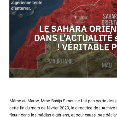
يهنئ جلالة الملك محمد
حين يصبح مغاربة العالم في موقف الدفاع:
LE SAHARA ORIEN
مناسبة الذكرى…
سبتة وأسئلة الثقة…
DANS L’ACTUALITÉ s
VÉRITABLE P
بين أمجاد المونديال وأسئلة سبتة: حين
 بل إدانة لواقع صنعناه
تصطدم الصورة بالواقع
Même au Maroc, Mme Bahija Simou ne fait pas partie des p
cette fin du mois de février 2023, la directrice des Archiv
fleurir dans les médias algériens, et pour cause: ses déclar
هجرة غير مسبوقة… أزمة
ظهور شخص مسلح خلال أحداث سبتة يثير