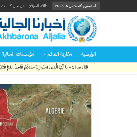
الخميس, أغسطس 6, 2026
طاقم الموقع
من نحن ؟
اتصل
الرئيسية
مغاربة العالم
مؤسسات الجالية
قال تعالى: « يَا أَيُّهَا الَّذِينَ آمَنُوا إِنْ جَاءَكُمْ فَاسِقٌ بِنَبَإٍ فَتَبَيَّنُوا أَنْ تُصِيبُوا قَوْمً