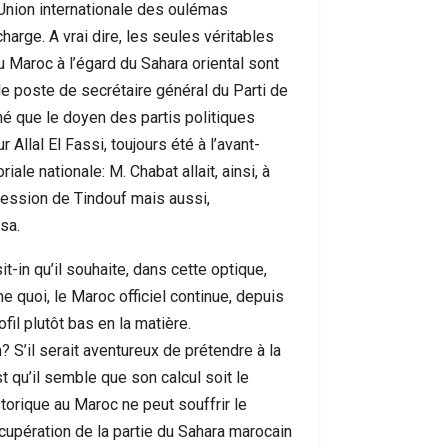
l’Union internationale des oulémas
arge. A vrai dire, les seules véritables
Maroc à l’égard du Sahara oriental sont
e poste de secrétaire général du Parti de
onné que le doyen des partis politiques
Allal El Fassi, toujours été à l’avant-
ale nationale: M. Chabat allait, ainsi, à
ocession de Tindouf mais aussi,
sa.
it-in qu’il souhaite, dans cette optique,
 quoi, le Maroc officiel continue, depuis
il plutôt bas en la matière.
n? S’il serait aventureux de prétendre à la
st qu’il semble que son calcul soit le
istorique au Maroc ne peut souffrir le
écupération de la partie du Sahara marocain