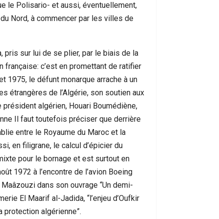
 le Polisario- et aussi, éventuellement,
 du Nord, à commencer par les villes de
pris sur lui de se plier, par le biais de la
n française: c’est en promettant de ratifier
illet 1975, le défunt monarque arrache à un
es étrangères de l’Algérie, son soutien aux
e président algérien, Houari Boumédiène,
nne Il faut toutefois préciser que derrière
établie entre le Royaume du Maroc et la
, en filigrane, le calcul d’épicier du
ixte pour le bornage et est surtout en
oût 1972 à l’encontre de l’avion Boeing
d Maâzouzi dans son ouvrage “Un demi-
merie El Maarif al-Jadida, “l’enjeu d’Oufkir
a protection algérienne”.