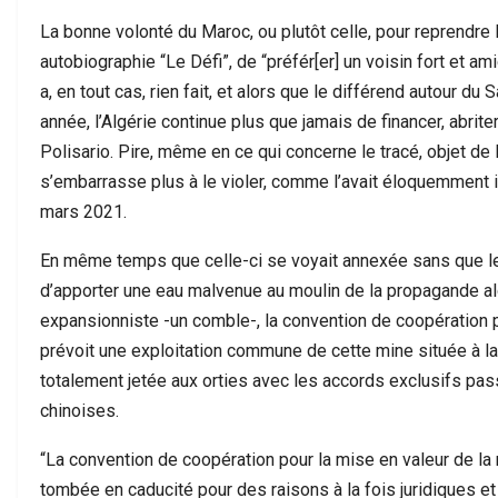
La bonne volonté du Maroc, ou plutôt celle, pour reprendre
autobiographie “Le Défi”, de “préfér[er] un voisin fort et ami
a, en tout cas, rien fait, et alors que le différend autour d
année, l’Algérie continue plus que jamais de financer, abrit
Polisario. Pire, même en ce qui concerne le tracé, objet de 
s’embarrasse plus à le violer, comme l’avait éloquemment ill
mars 2021.
En même temps que celle-ci se voyait annexée sans que le 
d’apporter une eau malvenue au moulin de la propagande a
expansionniste -un comble-, la convention de coopération po
prévoit une exploitation commune de cette mine située à la
totalement jetée aux orties avec les accords exclusifs pa
chinoises.
“La convention de coopération pour la mise en valeur de la 
tombée en caducité pour des raisons à la fois juridiques et 