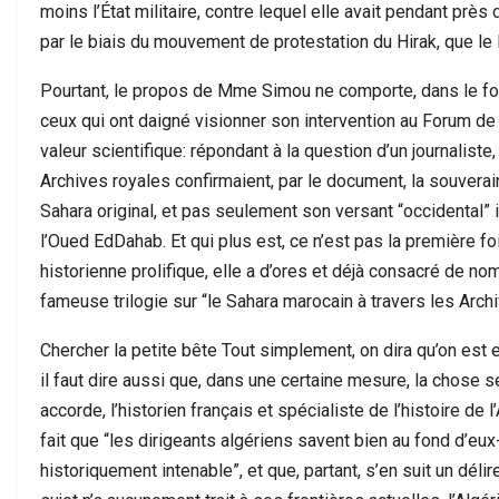
moins l’État militaire, contre lequel elle avait pendant près 
par le biais du mouvement de protestation du Hirak, que le
Pourtant, le propos de Mme Simou ne comporte, dans le fond,
ceux qui ont daigné visionner son intervention au Forum de l
valeur scientifique: répondant à la question d’un journaliste, e
Archives royales confirmaient, par le document, la souver
Sahara original, et pas seulement son versant “occidental” 
l’Oued EdDahab. Et qui plus est, ce n’est pas la première foi
historienne prolifique, elle a d’ores et déjà consacré de n
fameuse trilogie sur “le Sahara marocain à travers les Arch
Chercher la petite bête Tout simplement, on dira qu’on est en
il faut dire aussi que, dans une certaine mesure, la chose s
accorde, l’historien français et spécialiste de l’histoire de 
fait que “les dirigeants algériens savent bien au fond d’e
historiquement intenable”, et que, partant, s’en suit un dél