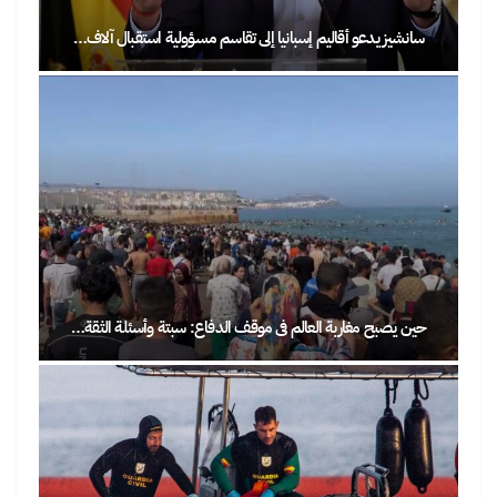
سانشيز يدعو أقاليم إسبانيا إلى تقاسم مسؤولية استقبال آلاف…
حين يصبح مغاربة العالم في موقف الدفاع: سبتة وأسئلة الثقة…