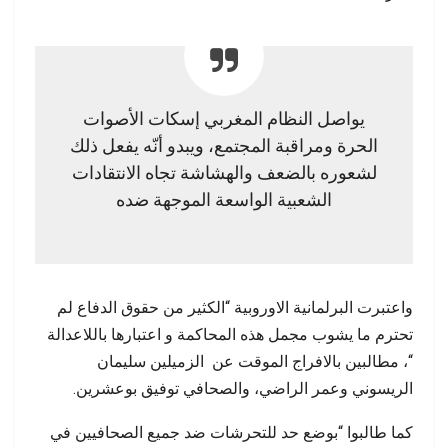
يواصل النظام المغربي إسكات الأصوات
الحرة ومراقبة المجتمع، ويبدو أنّه يفعل ذلك
لشعوره بالضعف والهشاشة تجاه الانتقادات
الشعبية الواسعة الموجهة ضده
واعتبر
ت
البرلمانية
الاوروبية
“
الكثير
من
حقوق
الدفاع
لم
تحترم
ما
يشوب
مجمل
هذه
المحاكمة و اعتبارها
باللاعدالة
“
،
مطالبين
بالافراج
الموقت
عن
الزميلين سليمان
الريسوني وعمر الراضي
،
والصحافي
توفيق
بوعشرين
.
كما
طالبوا
“
بوضع
حد
للتحرشات
ضد
جميع
الصحافيين
في