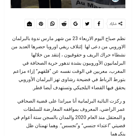
شارك
نظم صباح اليوم الاربعاء 23 من شهر مارس ندوة بالبرلمان
الاوروبي من دعى لها إئتلاف ريفي اوروبا
حضرها العديد من
نشطاء حراك الريف و حقوقيون ، إنتقد من خلالها
البرلمانيون
الأوروبيون
بشدة
تدهور
حرية
الصحافة
في
المغرب،
معربين
في
الوقت
نفسه
عن
“
قلقهم
”
إزاء
مزاعم
بتورط
الرباط
في
فضيحة
رشاوى
تهز
البرلمان
الأوروبي
يحقق
فيها
القضاء
البلجيكي
وتستهدف
أيضا
قطر.
و
ركز
ت
النائبة
البرلمانية
أنا
ميراندا
على
قضية
الصحافي
عمر
الراضي،
المعروف
بمواقفه
المعارضة
للسلطات
و
المعتقل
منذ
العام
2020
والمدان
بالسجن
ستة
أعوام
في
قضيتي
“
اعتداء
جنسي
”
و
“
تجسس
“.
وهما
تهمتان
ظل
ينكرهما