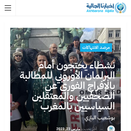
مرصد الانتهاكات
نشطاء يحتجون أمام
البرلمان الأوروبي للمطالبة
بالإفراج الفوري عن
الصحفيين والمعتقلين
السياسيين بالمغرب
بوشعيب البازي
آخر تحديث
مارس 23, 2023