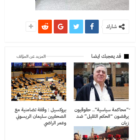
شارك
قد يعجبك ايضا
المزيد عن المؤلف
ّ”محاكمة سياسية”.. حقوقيون
بروكسيل : وقفة تضامنية مع
يرفضون “الحكم الثقيل” ضد
الصحفيين سليمان الريسوني
زيان
وعمر الراضي