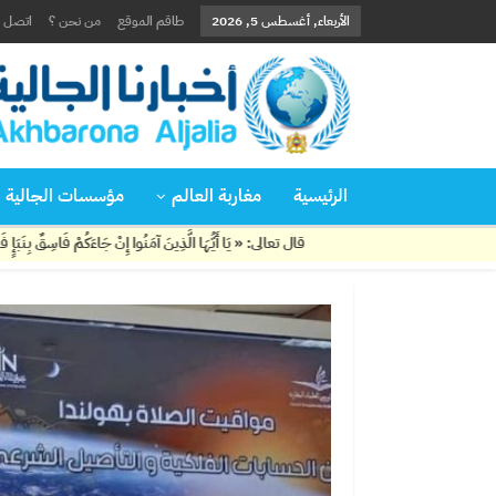
الأربعاء, أغسطس 5, 2026
طاقم الموقع
من نحن ؟
اتصل ب
الرئيسية
مغاربة العالم
مؤسسات الجالية
قال تعالى: « يَا أَيُّهَا الَّذِينَ آمَنُوا إِنْ جَاءَكُمْ فَاسِقٌ بِنَبَإٍ فَتَبَيَّنُوا أَنْ تُصِيبُوا قَوْمًا 