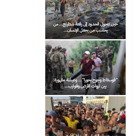
ن تتحول الحدود إلى رقعة شطرنج… من
الرباط تحتفي بعيد العرش على إيق
يحاسب من يجعل الإنسان…
الشعبي: شعيب أنور…
وسفاط وجوج بحورا”… وعيشَة مقهورة:
لو فُتحت الحدود بين المغرب وأور
بين ثروات الأرض وقوارب…
سيختار المغاربة…
 يتحول الشباب إلى ورقة تفاوض… من
حين تصبح الهجرة صرخة اجتماعية