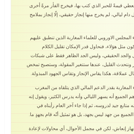
تعطي قيمةً للحبر الذي كتب بها، فيخرج الفأر مرةً أخرى
ام ليالي، لم يخرج منها إنجاز حقيقي، إلّا إنجاز بملامح
المجلس الاوروبي للعلماء المغاربة الذين تنطبق عليهم
نكون مثل هؤلاء، فنحاول قدر الإمكان تقليل الكلام
عمل والجد الحقيقي، وليس الجد الظاهر فقط على شبكات
ر ونتحدث القليل، عندها ستتغير المقولة، وستصبح تمخض
بال عملاقة، هكذا يقاس الإنجاز وتقاس الجهود المبذولة.
 المغاربة بقدر الدعم المالي الذي يتلقاه من المغرب
 الجميع أنه يسهر الليالي وأنه يدرس الكثير، ويقول إنه
أنه متابع جيد لدروسه، ثم إذا جاء آخر العام رأيناه في
لجميع من جهد ليس بجهد، بل هو تمثيل أنّه قام بجهدٍ ما.
هاز إنعاش، لكن في مجمل الأحوال، أي محاولات لإعادة