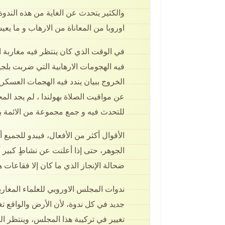
والكثير يتحدث عن الغاية من هذه الند
اوروبا من المعاناة من الارهاب و ما يع
في الوقت الذي كان ينتظر فيه مغاربة ال
فيه الهجومات الارهابية التي ضربت بلجيك
الخروج ببيان يندد فيه الهجمات العسكر
عن مواقيت الصلاة بهولندا ، لم يجد المج
للتحدث فيه و جمع مجموعة من الائمة بهول
الأقوال أكثر من الأفعال، فيبدو للجميع
الجوهر، حتى إذا أعلنت عن نشاطٍ كبير
ضحالة الإنجاز الذي ما كان إلا فقاعات هو
ندوات المجلس الاوروبي للعلماء المغاربة
جديد في كل ندوة، لأن الأرض والواقع ت
تغيير في تركيبة هذا المجلس، وينتظر ال