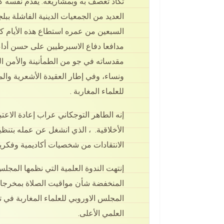
تكاد تعصف به وبمشاريعه. يقدم نفسه ك
إنسانية تتجاوز الحس
العديد من الجمعيات الدينية الفاشلة بب
السبعين من عمره استطاع هذه الأيام كم
مدافعا دفاع الاسبرطيين على حسن أداء 
مقدساته في جو من الطمأنينة والأمن الر
ونساء، وفي إطار العقيدة الأشعرية وا
للعلماء المغاربة .
إنه الطاهر التوجكاني عراب إعادة الاعتب
الأخلاقية. ، الذي انشغل عن عمله بتنظ
الانتقادات من شخصيات أكاديمية وفكرية
إنتهت الندوة العلمية التي نظمها المجلس
المنخفضة
شأن مواقيت الصلاة بمخرجات
المجلس الاوروبي للعلماء المغاربة في 
العلمي الأعلى.