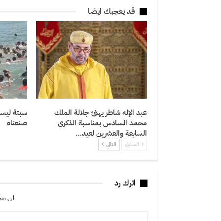
قد يعجبك ايضا
عبد الإله شاطر يهنئ جلالة الملك
سبتة ليست
محمد السادس بمناسبة الذكرى
صنعناه
السابعة والعشرين لعيد…
السابق
التالي
اترك رد
لن يتم