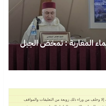
 الملك محمد
حين يصبح مغاربة العالم في موقف الدفاع:
حي
ذكرى…
سبتة وأسئلة الثقة…
ماء المغاربة : تمخض الجبل
بين أمجاد المونديال وأسئلة سبتة: حين
“ف
لواقع صنعناه
تصطدم الصورة بالواقع
 إلا وخلف من وراء ذلك زوبعة من التعليقات والمواقف
سبوقة… أزمة
ظهور شخص مسلح خلال أحداث سبتة يثير
حين