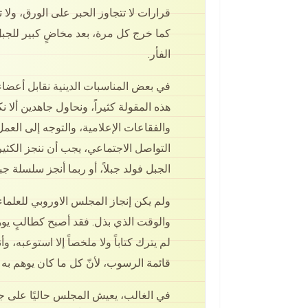
قرارات لا تتجاوز الحبر على الورق، ولا 
كما خرج كل مرة، بعد مخاضٍ كبير للجبل د
الفأر.
في بعض المناسبات الدينية نقابل أعضاء 
هذه المقولة كثيراً، ونحاول جاهدين ألا 
والفقاعات الإعلامية، والتوجه إلى ال
التواصل الاجتماعي، يجب أن ننجز الكثي
الجبل فولد جبلاً، أو ربما أنجز سلسلة ج
ولم يكن إنجاز المجلس الاوروبي للعلماء
والوقت الذي بذل. فقد أصبح كطالبٍ يوهم
لم يترك كتاباً ولا ملخصاً إلا استوعبه، و
قائمة الرسوب، لأنّ كل ما كان يوهم به ا
في الغالب، يعيش المجلس حاليًا على ج