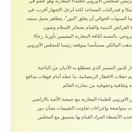
رئيس للمجلس الاوروبي للعلماء المغاربة وهو عضو في
ابات…
مطالب بفتح تحقيق وتوضيح…
لجيكا و فيدراليات المساجد لكنه لرجل الإشهار أقرب، في
ا السنوات الخوالي أن يخلق “البوز”، يتظاهر بحمل سيفه
الفرائض الدينية والقيام بشعائر الإسلام وصون
وحي، بالنسبة لكافة المغاربة المقيمين بأوربا، رجالا
لمذهب المالكي مستأسدا بموقعه رئيسا للمجلس الأوروبي
ار للدور المتميز الذي تضطلع به الأديان من الناحية
يم حفلات الافطار الرمضانية، ما جعله أمام فوهات مدافع
 وثقافية وحقوقية من مغاربة العالم .
 الاوروبي للعلماء المغاربة مع جمعية الأئمة بالاراضي
 متواضعة وإجراءات تفاوتت التقييمات بشأن دور
تحديد
الأنشطة المراد القيام بها بتنسيق مع المجلس