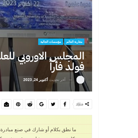
عبد الإله شاطر يهنئ جلالة
السادس بمناسبة ال
مغاربة العالم
مؤسسات الجالية
المجلس الاوروبي للعل
فولد فأراً
آخر تحديث
أكتوبر 24, 2023
سبتة ليست الحلم… بل إدانة 
شارك
ما نطق بكلام أو شارك في صنع مبادرة،
سبتة أمام موجة هجرة غير م