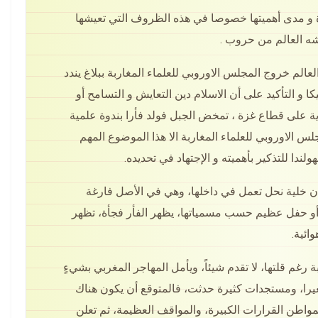
وة و مدى أهميتها خصوصا في هذه الظروف التي تعيشها
يشه العالم من حروب .
عالم خروج المجلس الاوروبي للعلماء المغاربة ببلاغ يندد
ا و التأكيد على أن الاسلام دين التعايش و التسامح أو
ية على قطاع غزة ، تمخض الجبل فولد فأرا بندوة علمية
لس الاوروبي للعلماء المغاربة الا هذا الموضوع المهم
ندا للتذكير بأهميته و الإجتهاد في تحديده.
 أن خلية نحل تعمل في داخلها، وهي في الأصل فارغة
 أو حفل عظيم حسب مسمياتها، يظهر الفأر فجأة، تظهر
ائية.
 رغم قلتها، لا تقدم شيئاً، ويأمل المهاجر المغربي بشيءٍ
غيرا، ومستجدات كثيرة حدثت، فالمتوقع أن يكون هناك
مواطن القرارات الكبيرة، والمواقف العظيمة، ثم تعلن