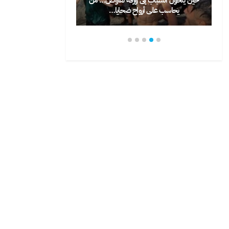
يحاسب على أرواح ضحايا…
يختار الشباب المغاربة…