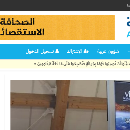
نا
شؤون عربية
الإشتراك
تسجيل الدخول
بِجَهَالَةٍ فَتُصْبِحُوا عَلَى مَا فَعَلْتُمْ نَادِمِينَ »