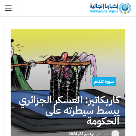
صورة تتكلم
كاريكاتير: العسكر الجزائري
يبسط سيطرته على
الحكومة
في
نوفمبر 23, 2024