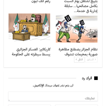
بلييج تشتغل يوم السبت
رغم أنف تبون
بكامل مصالحها… سابقة
إدارية في خدمة…
نظام الجزائر يصطنع مظاهرة
كاريكاتير: العسكر الجزائري
صورية بمخيمات تندوف
يبسط سيطرته على الحكومة
السابق
التالي
اترك رد
لن يتم نشر عنوان بريدك الإلكتروني.