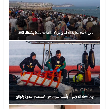
حين يصبح مغاربة العالم في موقف الدفاع: سبتة وأسئلة الثقة…
بين أمجاد المونديال وأسئلة سبتة: حين تصطدم الصورة بالواقع