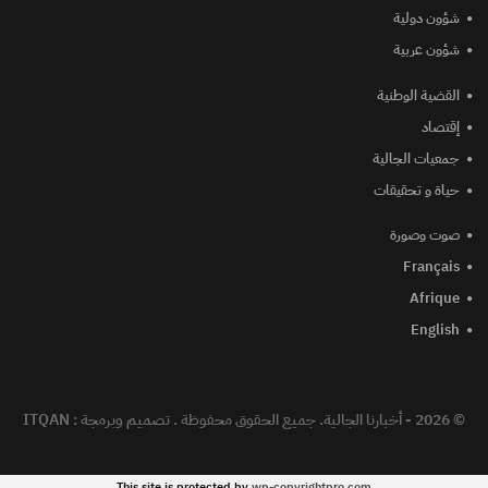
شؤون دولية
شؤون عربية
القضية الوطنية
إقتصاد
جمعيات الجالية
حياة و تحقيقات
صوت وصورة
Français
Afrique
English
© 2026 - أخبارنا الجالية. جميع الحقوق محفوظة .
تصميم وبرمجة :
ITQAN
This site is protected by
wp-copyrightpro.com