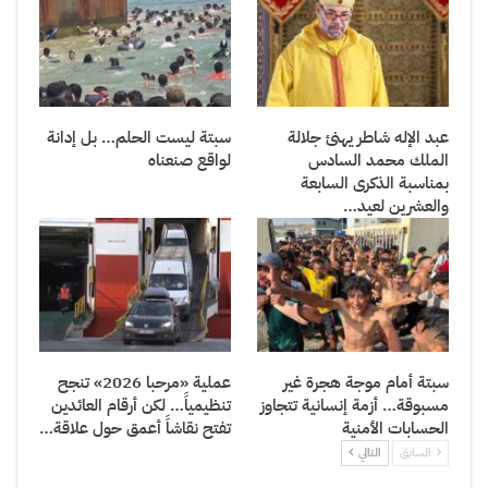
عبد الإله شاطر يهنئ جلالة
سبتة ليست الحلم… بل إدانة
الملك محمد السادس
لواقع صنعناه
بمناسبة الذكرى السابعة
والعشرين لعيد…
سبتة أمام موجة هجرة غير
عملية «مرحبا 2026» تنجح
مسبوقة… أزمة إنسانية تتجاوز
تنظيمياً… لكن أرقام العائدين
الحسابات الأمنية
تفتح نقاشاً أعمق حول علاقة…
السابق
التالي