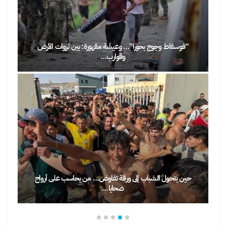
“فوسفاط وجوج بحورا”… وعيشَة مقهورة: بين ثروات الأرض
وقوارب…
حين يتحول الشباب إلى ورقة تفاوض… من يحاسب على أرواح
ضحايا…