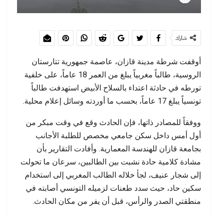
شارك
أوقفت شرطة مدينة قازان، عاصمة جمهورية تتارستان
الروسية، طالباً مغربياً يبلغ من العمر 18 عاماً، على خلفية
تورطه في حادثة اعتداء بالسلاح الأبيض استهدفت طالباً
تونسياً يبلغ 17 عاماً، بحسب ما أوردته وسائل إعلام محلية.
ووفقاً للمصادر ذاتها، فإن الحادث وقع في وقت مبكر من
أول أمس داخل سكن جامعي مخصص للطلبة الأجانب
بجامعة قازان للهندسة المعمارية. وأفادت التقارير بأن
مشادة كلامية حادة نشبت بين الطالبين، سرعان ما تحولت
إلى شجار عنيف، لجأ خلاله الطالب المغربي إلى استخدام
سكين حاد، حيث سدد طعنات لزميله التونسي أصابته في
منطقتي الصدر والرأس، قبل أن يفر من مكان الحادث.