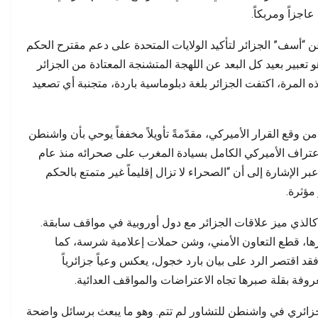
بتة عن التحولات…
جودة الخدمات معيارًا…
اجزاً ومربكاً.
عن “أسف” الجزائر لتأكيد الولايات المتحدة على دعم مقترح الحكم
هو تعبير بعيد كل البعد عن اللهجة المتشنجة المعتادة من الجزائر
ه المرة، اكتفت الجزائر بلغة دبلوماسية باردة، متجنبة أي تصعيد
وقع القرار الأميركي، مقدّمةً تأويلاً مخففاً يوحي بأن واشنطن
اعتراف الأميركي الكامل بسيادة المغرب على صحرائه منذ عام
 عبر الإشارة إلى أن “الصحراء لا تزال إقليماً غير متمتع بالحكم
مؤثرة.
 كالذي ميز علاقات الجزائر مع دول أوروبية في مواقف سابقة.
رها، قطع التعاون الأمني، وشن حملات إعلامية شرسة، كما
 فقد اقتصر الرد على بيان بارد خجول، يعكس وعياً جزائرياً
روفة بقلة صبرها تجاه الاعتراضات والمواقف العدائية.
زائري في واشنطن للتشاور لم تتم. وهو ما يبعث برسائل واضحة