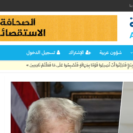
نا
شؤون عربية
الإشتراك
تسجيل الدخول
نْ تُصِيبُوا قَوْمًا بِجَهَالَةٍ فَتُصْبِحُوا عَلَى مَا فَعَلْتُمْ نَادِمِينَ »