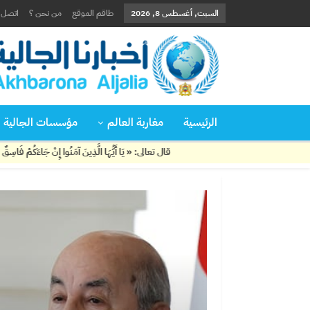
السبت, أغسطس 8, 2026
طاقم الموقع
من نحن ؟
اتصل ب
الرئيسية
مغاربة العالم
مؤسسات الجالية
قال تعالى: « يَا أَيُّهَا الَّذِينَ آمَنُوا إِنْ جَاءَكُمْ فَاسِقٌ بِنَبَإٍ فَتَبَيَّنُوا أَ