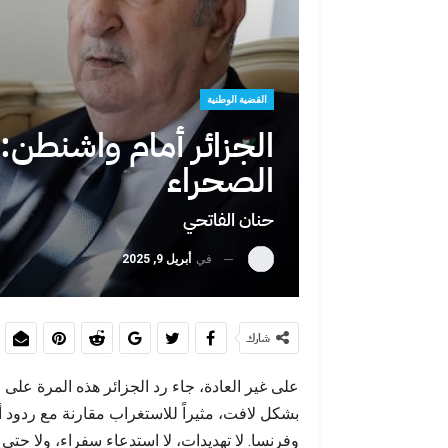
حين تصبح الهج
يختار
القضية الوطنية
الجزائر أمام واشنطن
الصحراء
حنان الفاتحي
في
أبريل 9, 2025
حين يفضح يوم
شارك
على غير العادة، جاء رد الجزائر هذه المرة على ا
بشكل لافت، مثيراً للاستغراب مقارنة مع ردود أف
وفرنسا. لا تهديدات، لا استدعاء سفراء، ولا 
بين اليأس وال