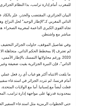
أحداث س
للمغرب. أمام إدارة ترامب، بدا النظام الجزائري ع
البيان الجزائري، المقتضب والحذر، عبّر بالكاد 
الذاتي المغربي كـ”الإطار الوحيد” لحل النزاع. و
تجاه القوى الكبرى الداعمة لمغربية الصحراء. هذ
مباشر مع واشنطن.
وفي تفاصيل الموقف، حاولت الجزائر التخفيف من 
لم تعترف إلا بمخطط الحكم الذاتي، متجاهلة ال
2020. ورغم محاولاتها التمسك بالإطار الأممي،
الذاتي”، فإن النبرة الجزائرية بقيت ضعيفة وغير 
ما يلفت الانتباه أكثر هو غياب أي رد فعل عملي
أمام فرنسا، لم تتردد الجزائر في استدعاء سفي
فعلت أيضاً مع إسبانيا. أما مع الولايات المتحدة،
بمحدودية قدرتها على مواجهة إدارة ترامب، المع
حتى الخطوات الرمزية مثل استدعاء السفير الج