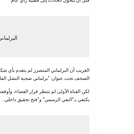
قبل أن يتحوّل الحادث إلى قضية رأي عام.
البرلماني
الغريب أن البرلماني المتضرر لم يتقدم بأي شكاي
الصحف تحت عنوان: “برلماني ضحية النشل الف
لكن القناة الأولى لم تنتظر قرار القضاء، وأو
يكتفي بـ”النفي الرسمي” و”فتح تحقيق داخلي… ”