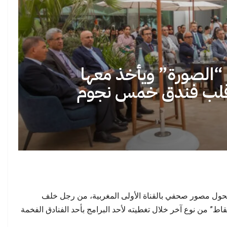
رة صرخة اجتماعية: لماذا
لغة الخطاب الديني في المهجر… حين تصبح
 الشباب المغاربة…
الترجمة حاجزًا بين…
 “الصورة” ويأخذ معها
قلب فندق خمس نجوم
انتخابات 2026 في المغرب: هل تنجح النخب
ٌ واحد سنواتٍ من الخطاب
الشابة في كسر احتكار…
حول مصور صحفي بالقناة الأولى المغربية، من رجل خلف
تقاط” من نوع آخر خلال تغطيته لأحد البرامج بأحد الفنادق الفخمة
هجرة الجماعية: ماذا تكشف
الدولة الاجتماعية في المغرب: حين تصبح