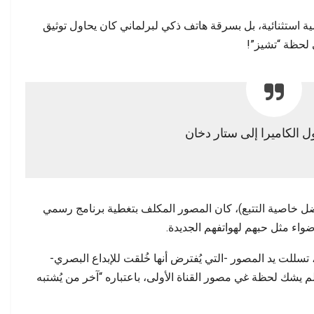
بتة عن التحولات…
جودة الخدمات معيارًا…
ية استثنائية، بل بسرقة هاتف ذكي لبرلماني كان يحاول توثيق
 لحظة “تشيز”!
ل الكاميرا إلى ستار دخان
 خاصية التتبع)، كان المصور المكلف بتغطية برنامج رسمي
ضواء مثل حبهم لهواتفهم الجديدة.
 تسللت يد المصور -التي يُفترض أنها خُلقت للإبداع البصري-
م يشك لحظة غي مصور القناة الأولى، باعتباره “آخر من يُشتبه