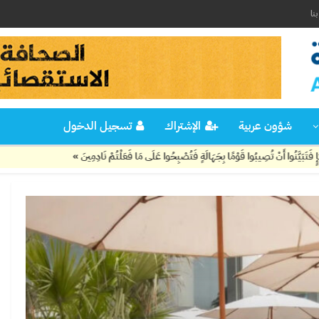
نا
شؤون عربية
الإشتراك
تسجيل الدخول
قَوْمًا بِجَهَالَةٍ فَتُصْبِحُوا عَلَى مَا فَعَلْتُمْ نَادِمِينَ »