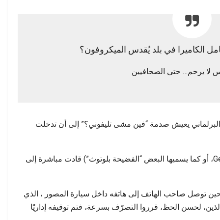
 الكاميرا في بلد يُقدس الميكروفون؟
س لا يرحم… حتى الصحافيين
البرلماني يعيش صدمة “فين مشى تليفوني؟” إلى أن تدخلت
خاصية التتبع الجغرافي للهاتف (Gerlockalisation، أو كما يسميها البعض “الفضيحة بلوتوث”) قادت مباشرة إلى
 حين توصل صاحب الهاتف إلى هاتفه داخل سيارة المصور ، الذي
ين، لحسن الحظ، قرروا التصرّف بسرعة، فتم توقيفه إداريًا