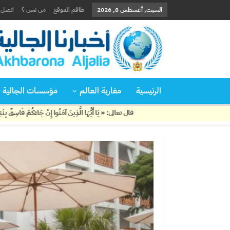
السبت, أغسطس 8, 2026
طاقم الموقع
من نحن ؟
اتصل ب
الرئيسية
مغاربة العالم
مؤسسات الجالية
قال تعالى: « يَا أَيُّهَا الَّذِينَ آمَنُوا إِنْ جَاءَكُمْ فَاسِقٌ بِنَبَإٍ فَتَبَيَّنُوا أَنْ تُصِيبُوا 