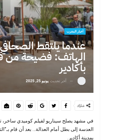
حين تصبح الهج
يختار
أخبار المغرب
عندما يلتقط الصحافي
الهاتف: فضيحة من 
بأكادير
آخر تحديث
يونيو 25, 2025
حين يفضح يوم
شارك
في مشهد يصلح سيناريو لفيلم كوميدي ساخر، ت
العدسة إلى بطل أمام العدالة… بعد أن قام بـ”ال
بمدينة أكادير.
بين اليأس وال