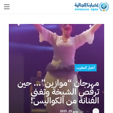
أخبار المغرب
مهرجان “موازين”… حين
ترقص الشيخة وتغني
الفنانة من الكواليس!
في
يونيو 25, 2025