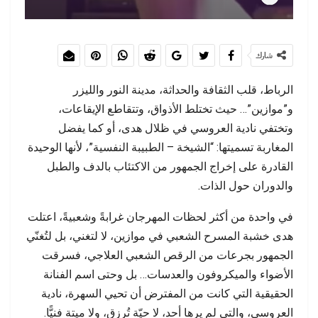
شارك
الرباط، قلب الثقافة والحداثة، مدينة النور والليزر
و”موازين”… حيث تختلط الأذواق، وتتقاطع الإيقاعات،
وتختفي نادية العروسي في ظلال هدى، أو كما يفضل
المغاربة تسميتها: “الشيخة – الطبيبة النفسية”، لأنها الوحيدة
القادرة على إخراج الجمهور من الاكتئاب بالدف والطبل
والدوران حول الذات.
في واحدة من أكثر لحظات المهرجان غرابةً وشعبيةً، اعتلت
هدى خشبة المسرح الشعبي في موازين، لا لتغني، بل لتُغنّي
الجمهور بجرعات من الرقص الشعبي العلاجي، فسرقت
الأضواء والميكروفون والعدسات… بل وحتى اسم الفنانة
الحقيقية التي كانت من المفترض أن تحيي السهرة، نادية
العروسي، والتي لم يرها أحد، لا حيّة تُرزق، ولا ميتة فنيًّا.