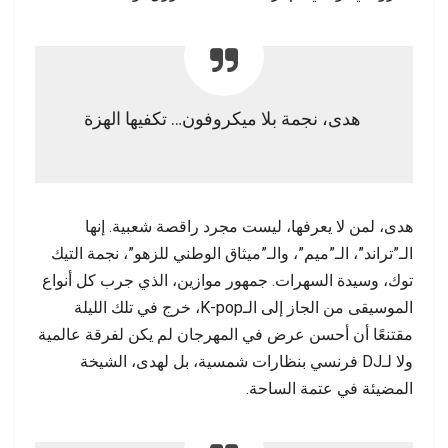
هدى، نجمة بلا ميكروفون… تكفيها الهزة
هدى، لمن لا يعرفها، ليست مجرد راقصة شعبية. إنها
الـ”تراند”، الـ”ميم”، والـ”ميثاق الوطني للزهو”، نجمة التيك
توك، وسيدة السهرات. جمهور موازين، الذي جرب كل أنواع
الموسيقى من الجاز إلى الـK-pop، خرج في تلك الليلة
مقتنعًا أن أحسن عرض في المهرجان لم يكن لفرقة عالمية
ولا لـDJ فرنسي بنظارات شمسية، بل لهدى، الشيخة
المضيئة في عتمة الساحة.