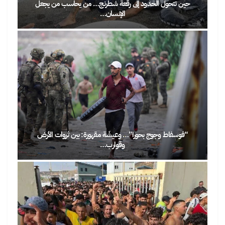
حين تتحول الحدود إلى رقعة شطرنج… من يحاسب من يجعل
الإنسان…
“فوسفاط وجوج بحورا”… وعيشَة مقهورة: بين ثروات الأرض
وقوارب…