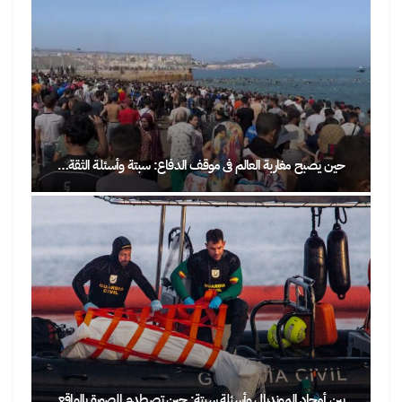
حين يصبح مغاربة العالم في موقف الدفاع: سبتة وأسئلة الثقة…
بين أمجاد المونديال وأسئلة سبتة: حين تصطدم الصورة بالواقع