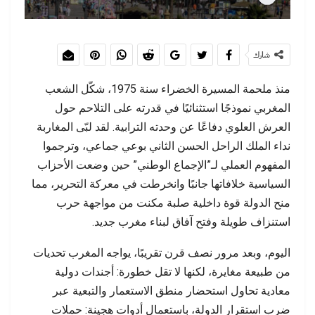
شارك
منذ ملحمة المسيرة الخضراء سنة 1975، شكّل الشعب
المغربي نموذجًا استثنائيًا في قدرته على التلاحم حول
العرش العلوي دفاعًا عن وحدته الترابية. لقد لبّى المغاربة
نداء الملك الراحل الحسن الثاني بوعي جماعي، وترجموا
المفهوم العملي لـ”الإجماع الوطني” حين وضعت الأحزاب
السياسية خلافاتها جانبًا وانخرطت في معركة التحرير، مما
منح الدولة قوة داخلية صلبة مكنت من مواجهة حرب
استنزاف طويلة وفتح آفاق لبناء مغرب جديد.
اليوم، وبعد مرور نصف قرن تقريبًا، يواجه المغرب تحديات
من طبيعة مغايرة، لكنها لا تقل خطورة: أجندات دولية
معادية تحاول استحضار منطق الاستعمار والتبعية عبر
ضرب استقرار الدولة، باستعمال أدوات هجينة: حملات