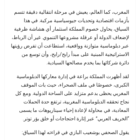
المغرب، كما العالم، يعيش في مرحلة انتقالية دقيقة تتسم
بأزمات اقتصادية وتحديات جيوسياسية مركبة. في هذا
السياق، يحاول خصوم المملكة استثمار أي هشاشة ظرفية
لإضعاف الدولة أو عرقلة مشروعها التنموي. غير أن الرباط،
عبر دبلوماسية متوازنة وواقعية، استطاعت أن تفرض رؤيتها
الاستراتيجية المبنية على مبدأ رابح/رابح، وأن توسع من
دائرة شركائها بما يخدم مصالحها السيادية.
لقد أظهرت المملكة براعة في إدارة معاركها الدبلوماسية
الكبرى، خصوصًا في ملف الصحراء، حيث بات الموقف
المغربي يحظى بدعم متزايد على الساحة الدولية. ومع كل
نجاح تحققه الدبلوماسية المغربية، ترتفع حدة الحملات
المعادية، في محاولة لإعادة إحياء سيناريوهات ما يسمى
“الخريف العربي” عبر إثارة احتجاجات أو خلق بؤر توتر.
يقول الصحفي بوشعيب البازي في قراءته لهذا السياق: