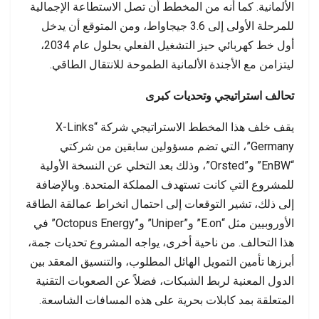
الألمانية. كما أنه من المخطط أن تصل الاستطاعة الإجمالية
للمرحلة الأولى إلى 3.6 جيجاواط، ومن المتوقع أن يدخل
أول خط كهربائي حيز التشغيل الفعلي بحلول عام 2034،
ليتزامن مع الأجندة الألمانية الطموحة للانتقال الطاقي.
تحالف استراتيجي وتحديات كبرى
يقف خلف هذا المخطط الاستراتيجي شركة “X-Links
Germany”، التي تضم مسؤولين سابقين من شركتي
“EnBW” و”Orsted”، وذلك بعد التخلي عن النسخة الأولية
للمشروع التي كانت تستهدف المملكة المتحدة. وبالإضافة
إلى ذلك، تشير التوقعات إلى احتمال انخراط عمالقة الطاقة
الأوروبيين مثل “E.on” و”Uniper” و”Octopus Energy” في
هذا التحالف. من ناحية أخرى، يواجه المشروع تحديات جمة،
أبرزها تأمين التمويل الهائل المطلوب، والتنسيق المعقد بين
الدول المعنية لربط الشبكات، فضلاً عن الصعوبات التقنية
المتعلقة بمد كابلات بحرية على هذه المسافات الشاسعة.