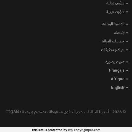
شؤون دولية
شؤون عربية
القضية الوطنية
إقتصاد
جمعيات الجالية
حياة و تحقيقات
صوت وصورة
Français
Afrique
English
© 2026 - أخبارنا الجالية. جميع الحقوق محفوظة .
تصميم وبرمجة :
ITQAN
This site is protected by
wp-copyrightpro.com