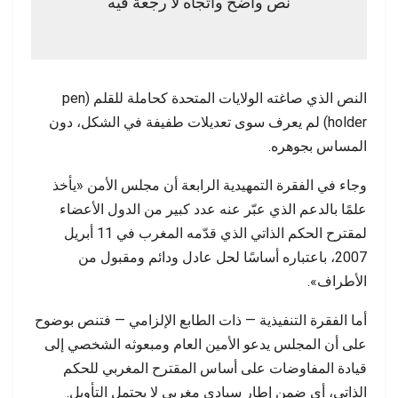
نص واضح واتجاه لا رجعة فيه
النص الذي صاغته الولايات المتحدة كحاملة للقلم (pen
holder) لم يعرف سوى تعديلات طفيفة في الشكل، دون
المساس بجوهره.
وجاء في الفقرة التمهيدية الرابعة أن مجلس الأمن «يأخذ
علمًا بالدعم الذي عبّر عنه عدد كبير من الدول الأعضاء
لمقترح الحكم الذاتي الذي قدّمه المغرب في 11 أبريل
2007، باعتباره أساسًا لحل عادل ودائم ومقبول من
الأطراف».
أما الفقرة التنفيذية — ذات الطابع الإلزامي — فتنص بوضوح
على أن المجلس يدعو الأمين العام ومبعوثه الشخصي إلى
قيادة المفاوضات على أساس المقترح المغربي للحكم
الذاتي، أي ضمن إطار سيادي مغربي لا يحتمل التأويل.