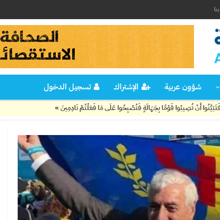
نا
شؤون عربية
الإشتراك
تسجيل الدخول
َوْمًا بِجَهَالَةٍ فَتُصْبِحُوا عَلَى مَا فَعَلْتُمْ نَادِمِينَ »