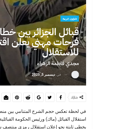
شؤون عربية
حين تصبح الهج
قبائل الجزائر بين خط
يختار
فرحات مهني يعلن اقتر
للاستقلال
مجدي فاطمة الزهراء
في
ديسمبر 5, 2025
حين يفضح يوم
شارك
في لحظة تعكس حجم الشرخ المتنامي بين منطقة
استقلال القبائل (ماك) ورئيس الحكومة القبائلية
بخطى ثابتة نحو إعلان استقلال رمزي منتصف شهر
بين اليأس وال