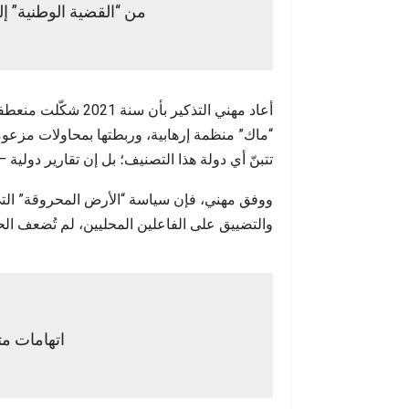
من “القضية الوطنية” إل
أعاد مهني التذكير ب
“ماك” منظمة إرهابية، وربطتها بمحاولات مزعومة
تتبنّ أي دولة هذا التصنيف؛ بل إن تقارير دولية 
ووفق مهني، فإن سياسة “الأرض المحروقة” التي 
والتضييق على الفاعلين المحليين، لم تُضعف الحر
اتهامات مت