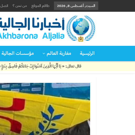
السبت, أغسطس 8, 2026
طاقم الموقع
من نحن ؟
اتصل ب
الرئيسية
مغاربة العالم
مؤسسات الجالية
قال تعالى: « يَا أَيُّهَا الَّذِينَ آمَنُوا إِنْ جَاءَكُمْ فَاسِقٌ بِنَبَإٍ فَتَبَيَّنُوا أَنْ تُصِيبُوا ق