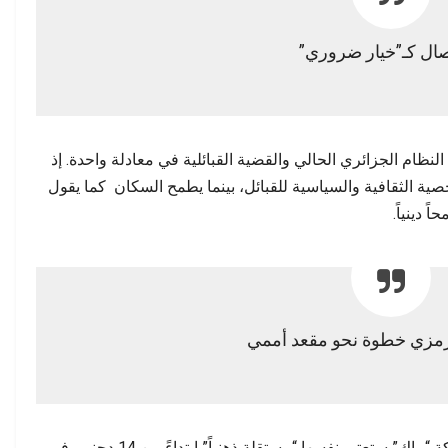
صال كـ”خيار ضروري”
لنظام الجزائري الحالي والقضية القبائلية في معادلة واحدة. إذ
ية الثقافية والسياسية للقبائل، بينما يطمح السكان كما يقول
 دينياً.
لرمزي خطوة نحو مقعد أممي
في الجزء الختامي من كلمته، قال مهني إن حركة “ماك” ستعتبر نفسها “مستقلة ذهنياً” ابتداءً من 14 دجنبر، في