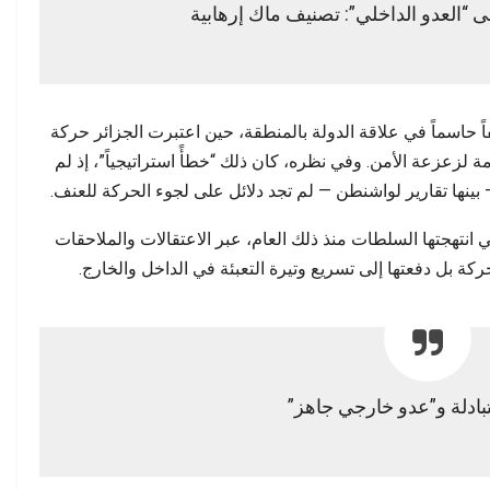
ى “العدو الداخلي”: تصنيف ماك إرهابية
أن سنة 2021 شكّلت منعطفاً حاسماً في علاقة الدولة بالمنطقة، حين اعتبرت الجزائر حركة
 لزعزعة الأمن. وفي نظره، كان ذلك “خطأً استراتيجياً”، إذ لم
— بينها تقارير لواشنطن — لم تجد دلائل على لجوء الحركة للعنف.
انتهجتها السلطات منذ ذلك العام، عبر الاعتقالات والملاحقات
كة بل دفعتها إلى تسريع وتيرة التعبئة في الداخل والخارج.
بادلة و”عدو خارجي جاهز”