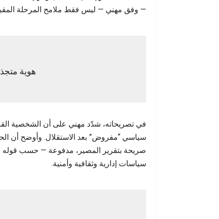
أحداث س
— وفق مهني — ليس فقط ملامح المرحلة المقبلة، 
هوية متجذر
في تصريحاته، شدّد مهني على أن الشخصية القبا
سياسي “مفروض” بعد الاستقلال. وأوضح أن الحر
صريحة بتقرير المصير، مدفوعة — حسب قوله — بم
سياسات إدارية وثقافية وأمنية.