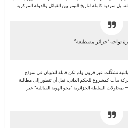
بتة عن التحولات…
جودة الخدمات معيارًا…
بل سردية كاملة لتاريخ التوتر بين القبائل والدولة المركزية.
ة تواجه “جزائر مصطنعة”
ئلية تشكّلت عبر قرون ولم تكن قابلة للذوبان في نموذج
كة بدأت كمشروع للحكم الذاتي، قبل أن تتطور إلى مطالبة
حاولات السلطة الجزائرية “محو الهوية القبائلية” عبر