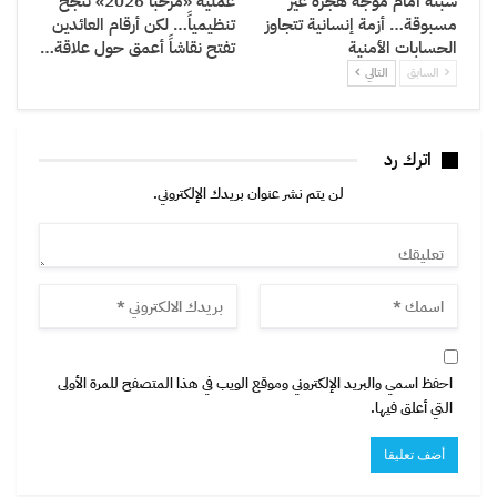
سبتة أمام موجة هجرة غير
عملية «مرحبا 2026» تنجح
مسبوقة… أزمة إنسانية تتجاوز
تنظيمياً… لكن أرقام العائدين
الحسابات الأمنية
تفتح نقاشاً أعمق حول علاقة…
السابق
التالي
اترك رد
لن يتم نشر عنوان بريدك الإلكتروني.
احفظ اسمي والبريد الإلكتروني وموقع الويب في هذا المتصفح للمرة الأولى
التي أعلق فيها.