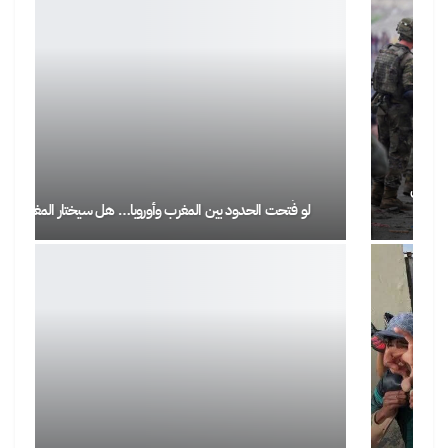
لو فُتحت الحدود بين المغرب وأوروبا… هل سيختار المغاربة…