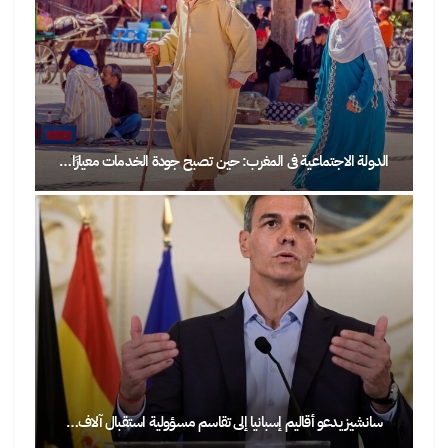
الدولة الاجتماعية في المغرب: حين تصبح جودة الخدمات معيارًا…
سانشيز يدعو أقاليم إسبانيا إلى تقاسم مسؤولية استقبال آلاف…