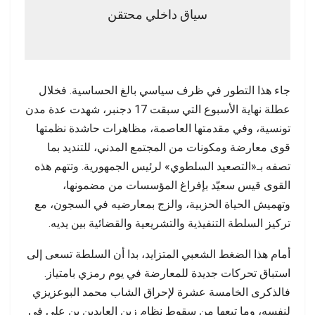
سياق داخلي محتقن
جاء هذا التطور في ظرف سياسي بالغ الحساسية. فخلال
عطلة نهاية الأسبوع التي سبقت 17 دجنبر، شهدت عدة مدن
تونسية، وفي مقدمتها العاصمة، مظاهرات حاشدة نظمتها
قوى معارضة ومكونات من المجتمع المدني، للتنديد بما
تصفه بـ«التصعيد السلطوي» لرئيس الجمهورية. وتتهم هذه
القوى قيس سعيّد بإفراغ المؤسسات من مضمونها،
وتهميش الحياة الحزبية، والزج بمعارضيه في السجون، مع
تركيز السلطة التنفيذية والتشريعية والقضائية بين يديه.
أمام هذا الضغط الشعبي المتزايد، بدا أن السلطة تسعى إلى
استباق تحركات جديدة للمعارضة في يوم رمزي بامتياز.
فالذكرى الخامسة عشرة لإحراق الشاب محمد البوعزيزي
لنفسه، وما تبعها من سقوط نظام زين العابدين بن علي في