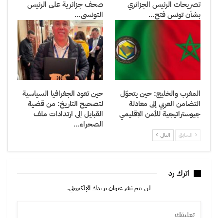
تصريحات الرئيس الجزائري
صحف جزائرية على الرئيس
بشأن تونس فتح…
التونسي…
المغرب والخليج: حين يتحوّل
حين تعود الجغرافيا السياسية
التضامن العربي إلى معادلة
لتصحيح التاريخ: من قضية
جيوستراتيجية للأمن الإقليمي
القبايل إلى ارتدادات ملف
الصحراء…
السابق
التالي
اترك رد
لن يتم نشر عنوان بريدك الإلكتروني.