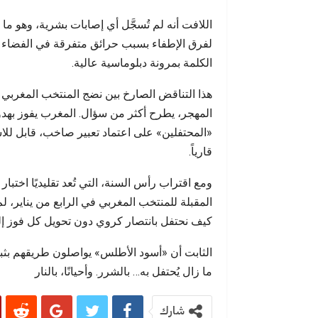
اللافت أنه لم تُسجَّل أي إصابات بشرية، وهو م
لفرق الإطفاء بسبب حرائق متفرقة في الفضاء ال
الكلمة بمرونة دبلوماسية عالية.
هذا التناقض الصارخ بين نضج المنتخب المغرب
المهجر، يطرح أكثر من سؤال. المغرب يفوز بهدوء
«المحتفلين» على اعتماد تعبير صاخب، قابل للا
قارياً.
ومع اقتراب رأس السنة، التي تُعد تقليديًا اخت
المقبلة للمنتخب المغربي في الرابع من يناير، لم 
كيف نحتفل بانتصار كروي دون تحويل كل فوز إلى
الثابت أن «أسود الأطلس» يواصلون طريقهم بثبا
ما زال يُحتفل به… بالشرر. وأحيانًا، بالنار
شارك