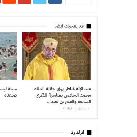
قد يعجبك ايضا
عبد الإله شاطر يهنئ جلالة الملك
سبتة ليست
محمد السادس بمناسبة الذكرى
صنعناه
السابعة والعشرين لعيد…
السابق
التالي
اترك رد