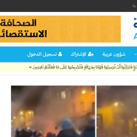
نا
شؤون عربية
الإشتراك
تسجيل الدخول
ْ تُصِيبُوا قَوْمًا بِجَهَالَةٍ فَتُصْبِحُوا عَلَى مَا فَعَلْتُمْ نَادِمِينَ »