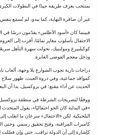
إنساني
بمنتخب يعرف طريقه جيدًا في البطولات الكبرى
غير أن صافرة النهاية، كما يبدو، لم تُسمَع بن
فبينما كان «أسود الأطلس» يقدّمون درسًا في ا
الاحتفال بأسلوب مغاير تمامًا، أقرب إلى العروض
كوكيلبيرغ ومولنبيك، تحولت سهرة التأهل سريع
ودخل معجم الفوضى العابرة.
دراجات نارية تجوب الشوارع بلا وجهة، ألعاب نار
كمواقد جماعية، وفي ذروة العبث، ظهور سلاح رشاش
الحديث عن أداء مقنع؛ في بروكسيل، بدا أن الب
«في البداية كان الجو احتفاليًا»، يقول المتحدث
البلجيكية. لكن «الاحتفال» سرعان ما انقلب إل
كاميرات المراقبة، وفتح تحقيق رسمي. وحتى الل
كإشارة إلى أن الدولة تراقب، حتى وإن فضّلت ا