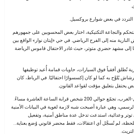
ة تتجاوز الحسابات…
مطالب بفتح تحقيق وتوضيح…
.
فس التردد في بعض شوارع بروكسيل.
لتحكم والنجاعة التكتيكية، اختار بعض المحسوبين على جمهورهم
 النارية منه إلى الفرح الرياضي. في حي «إيتان نوار» الواقع بين
ًا إلى مشهد حضري متوتر، حيث غادر الاحتفال قاموس الرياضة
ية تُطلق أفقياً فوق السيارات، حاويات قمامة أُعيد توظيفها
 يُلوَّح به كما لو كان إكسسوارًا احتفاليًا. في الرباط، كان
عض يحتفل بتعليق مؤقت لقواعد القانون.
ووفقًا لتصريحات الشرطة في منطقة بروكسيل-الغرب، تجمّع حوالي 200 شخص قرابة الساعة العاشرة مساءً.
 الرسمي، وهي عبارة أصبحت شبه لازمة لغوية في البيانات الأمنية
ى توتر وعدائية، استدعت تدخل عدة مناطق أمنية، وتفعيل
حظة، لم تُسجَّل أي اعتقالات، فقط محضر قانوني وُضع بعناية…
لتريث.