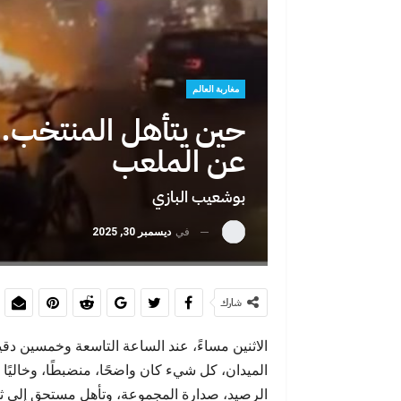
عبد الإله شا
السادس
مغاربة العالم
حين يتأهل المنتخب… 
عن الملعب
بوشعيب البازي
في
ديسمبر 30, 2025
سبتة ليست الحل
شارك
الاثنين مساءً، عند الساعة التاسعة وخمسين دق
الميدان، كل شيء كان واضحًا، منضبطًا، وخاليًا
الرصيد، صدارة المجموعة، وتأهل مستحق إلى ثمن
سبتة أمام موج