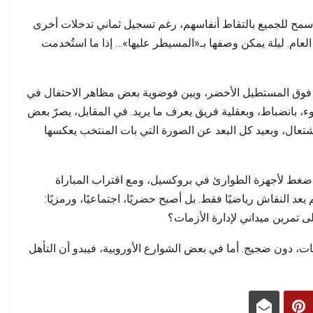
ا سمح للجميع بالتقاط أنفاسهم، رغم تسجيل ثماني تدخلات أخرى
عام. ليلة يمكن وصفها بـ«المسيطر عليها»… إذا ما استُخدمت
ي فوق المستطيل الأخضر، وبين فوضوية بعض مظاهر الاحتفال في
، بانضباط، وبعقلية فريق يعرف ما يريد. في المقابل، يصرّ بعض
شتعال، وبعيد كل البعد عن الصورة التي بات المنتخب يعكسها
بار ضغط لأجهزة الطوارئ في بروكسيل، ومع اقتراب المباراة
يعد النقاش رياضيًا فقط. بل أصبح حضريًا، اجتماعيًا، ورمزيًا:
 تمرين ميداني لإدارة الأزمات؟
ت، دون ضجيج. أما في بعض الشوارع الأوروبية، فيبدو أن التأهل